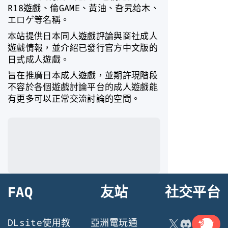
R18遊戲、倫GAME、黃油、旮旯给木、
エロゲ等名稱。
本站提供日本同人遊戲評論與商社成人
遊戲情報，並介紹已發行官方中文版的
日式成人遊戲。
旨在推廣日本成人遊戲，並期許現階段
不容於各個遊戲討論平台的成人遊戲能
有更多可以正常交流討論的空間。
FAQ
友站
社交平台
連結
X
Discord
DLsite使用教
亞洲電玩通