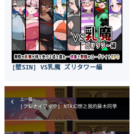
[壁SIN] VS乳魔 ズリタワー編
上一個
[クレナイブック] NTR幻想之我的藤木同學
下一個