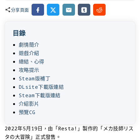
Facebook
X
Email
Tumblr
Reddit
分享頁面
目錄
劇情簡介
遊戲介紹
總結、心得
攻略提示
Steam版補丁
DLsite下載版連結
Steam下載版連結
介紹影片
預覽CG
2022年5月19日，由「Resta!」製作的「メカ技師リス
タの大冒険」正式發售。