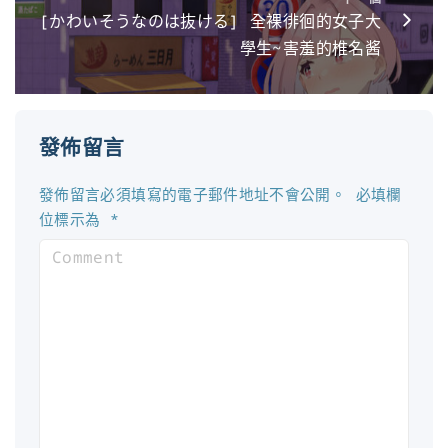
[かわいそうなのは抜ける] 全裸徘徊的女子大
學生~害羞的椎名酱
發佈留言
發佈留言必須填寫的電子郵件地址不會公開。
必填欄
位標示為
*
C
o
m
m
e
n
t