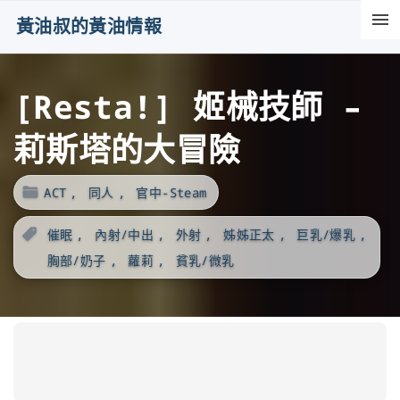
S
黃油叔的黃油情報
k
i
[Resta!] 姬械技師 –
p
t
莉斯塔的大冒險
o
c
ACT
同人
官中-Steam
o
n
催眠
內射/中出
外射
姊姊正太
巨乳/爆乳
t
胸部/奶子
蘿莉
貧乳/微乳
e
n
t