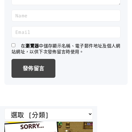
N
a
m
E
e
m
*
a
在
瀏覽器
中儲存顯示名稱、電子郵件地址及個人網
站網址，以供下次發佈留言時使用。
i
l
*
分
類