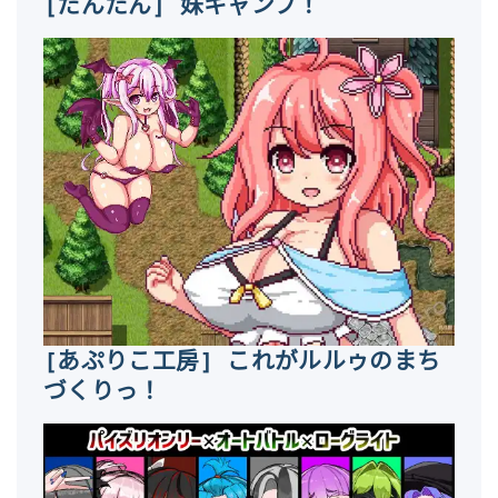
[たんたん] 妹キャンプ！
[あぷりこ工房] これがルルゥのまち
づくりっ！