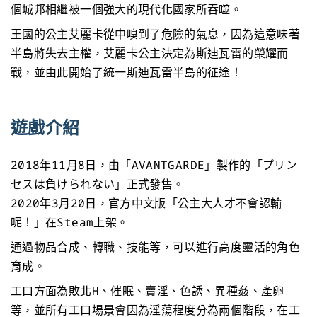
個城邦相繼被一個強大的現代化國家所吞噬。
王國的公主艾麗卡從中嗅到了危險的氣息，因為這意味著
半島將失去主權，艾麗卡公主決定為斯迪瓦雷的榮耀而
戰，並由此開始了統一斯迪瓦雷半島的征途！
遊戲介紹
2018年11月8日，由「AVANTGARDE」製作的「プリン
セスは負けられない」正式發售。
2020年3月20日，官方中文版「公主大人才不會認輸
呢！」在Steam上架。
通過物品合成、轉職、技能等，可以進行高度靈活的角色
育成。
工口方面為敗北H、催眠、賣淫、色誘、異種姦、產卵
等，並所有工口場景會因為淫蕩程度分為兩個階段，在工