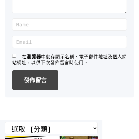
N
a
m
E
e
m
*
a
在
瀏覽器
中儲存顯示名稱、電子郵件地址及個人網
站網址，以供下次發佈留言時使用。
i
l
*
分
類