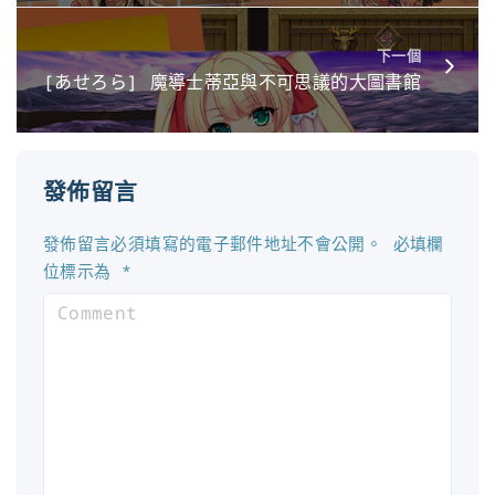
下一個
[あせろら] 魔導士蒂亞與不可思議的大圖書館
發佈留言
發佈留言必須填寫的電子郵件地址不會公開。
必填欄
位標示為
*
C
o
m
m
e
n
t