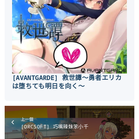
[AVANTGARDE] 救世譚～勇者エリカ
は堕ちても明日を向く～
上一個
[ORCSOFT] 巧嘴辣妹笨小千