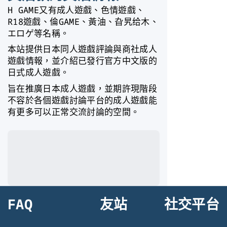
H GAME又有成人遊戲、色情遊戲、
R18遊戲、倫GAME、黃油、旮旯给木、
エロゲ等名稱。
本站提供日本同人遊戲評論與商社成人
遊戲情報，並介紹已發行官方中文版的
日式成人遊戲。
旨在推廣日本成人遊戲，並期許現階段
不容於各個遊戲討論平台的成人遊戲能
有更多可以正常交流討論的空間。
FAQ
友站
社交平台
連結