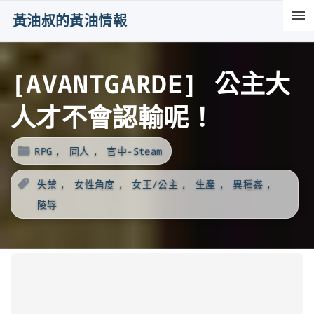
S
黃油叔的黃油情報
k
i
[AVANTGARDE] 公主大
p
t
人才不會認輸呢！
o
c
RPG
同人
官中-Steam
o
n
失禁
女性角度
女王/公主
生產
異種姦
t
陵辱
e
n
t