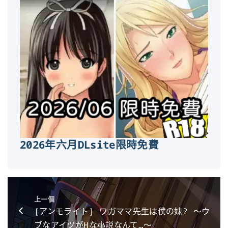
2026年六月DLsite限時免費
上一個
[アンモライト] ワガママ先生は僕の妹? ～ウ
ブなアイツがHな小説なんて…～