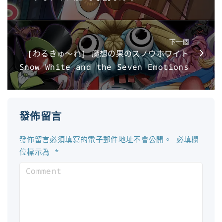
下一個
[わるきゅ～れ] 魔想の果のスノウホワイト
Snow White and the Seven Emotions
發佈留言
發佈留言必須填寫的電子郵件地址不會公開。
必填欄
位標示為
*
C
o
m
m
e