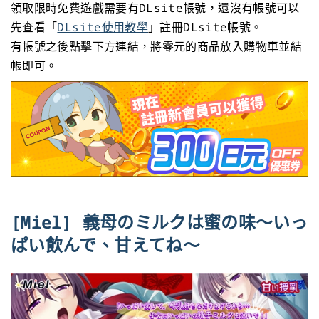
領取限時免費遊戲需要有DLsite帳號，還沒有帳號可以
先查看「
DLsite使用教學
」註冊DLsite帳號。
有帳號之後點擊下方連結，將零元的商品放入購物車並結
帳即可。
[Miel] 義母のミルクは蜜の味～いっ
ぱい飲んで、甘えてね～