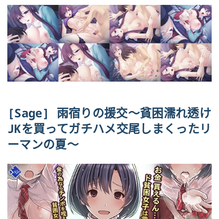
[Sage] 雨宿りの援交～貧困濡れ透け
JKを買ってガチハメ交尾しまくったリ
ーマンの夏～