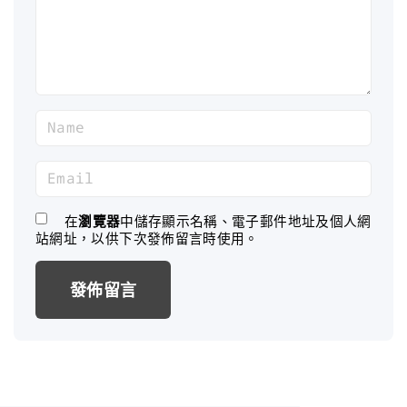
n
t
N
a
m
E
e
m
*
a
在
瀏覽器
中儲存顯示名稱、電子郵件地址及個人網
站網址，以供下次發佈留言時使用。
i
l
*