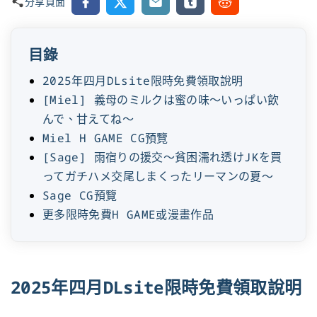
Facebook
X
Email
Tumblr
Reddit
分享頁面
目錄
2025年四月DLsite限時免費領取說明
[Miel] 義母のミルクは蜜の味～いっぱい飲
んで、甘えてね～
Miel H GAME CG預覽
[Sage] 雨宿りの援交～貧困濡れ透けJKを買
ってガチハメ交尾しまくったリーマンの夏～
Sage CG預覽
更多限時免費H GAME或漫畫作品
2025年四月DLsite限時免費領取說明