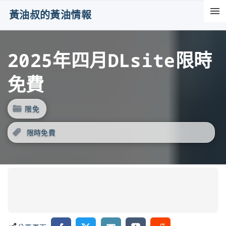
S
黃油叔的黃油情報
k
i
2025年四月DLsite限時
p
t
免費
o
c
限免
o
n
限時免費
t
e
n
t