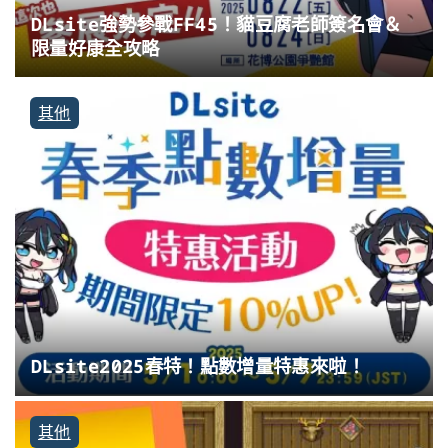
DLsite強勢參戰FF45！貓豆腐老師簽名會＆
限量好康全攻略
其他
DLsite2025春特！點數增量特惠來啦！
其他