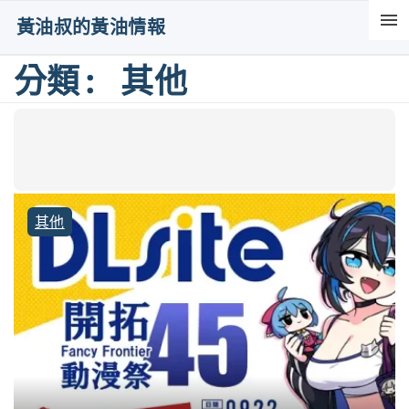
S
黃油叔的黃油情報
k
i
分類:
其他
p
t
o
c
o
其他
n
t
e
n
t