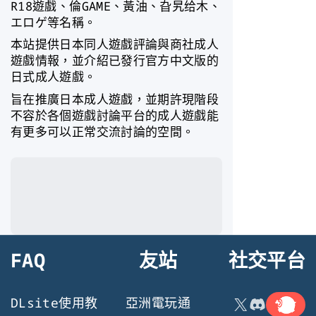
R18遊戲、倫GAME、黃油、旮旯给木、
エロゲ等名稱。
本站提供日本同人遊戲評論與商社成人
遊戲情報，並介紹已發行官方中文版的
日式成人遊戲。
旨在推廣日本成人遊戲，並期許現階段
不容於各個遊戲討論平台的成人遊戲能
有更多可以正常交流討論的空間。
FAQ
友站
社交平台
連結
X
Discord
DLsite使用教
亞洲電玩通