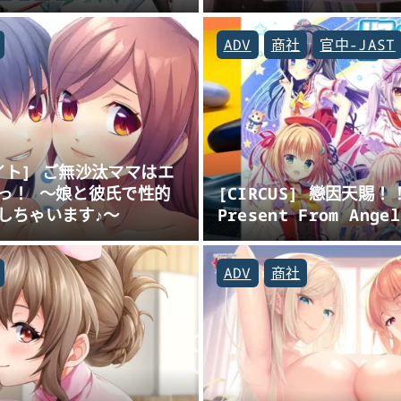
ADV
商社
官中-JAST
イト] ご無沙汰ママはエ
っ！ ～娘と彼氏で性的
[CIRCUS] 戀因天賜！
しちゃいます♪～
Present From Angel
ADV
商社