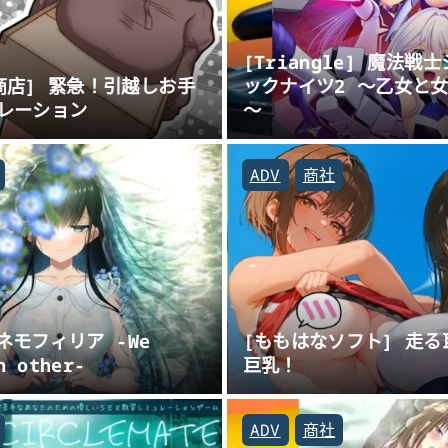
[Triangle] 魔法戦
商店] 緊急！引越しお手
ックナイツ2 ～乙女と
レーション
～
ADV
商社
 ネモフィリア -We
[ももはなソフト] 走る
h other-
巨乳！
ADV
商社