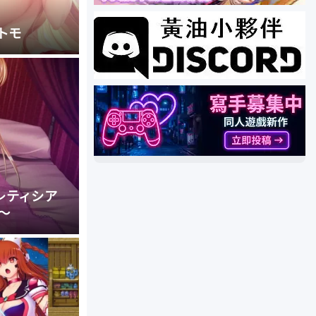
トモ
姫レティシア
～