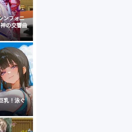
士シンフォニ
女神の交響曲
巨乳！泳ぐ