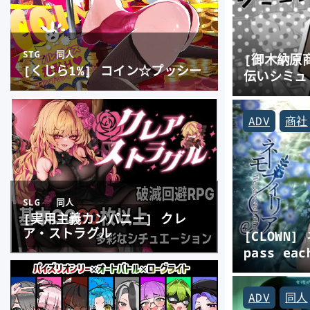
[御木納原
伝いシミュ
ADV
商社
[CLOWN]
pass eac
ADV
同人