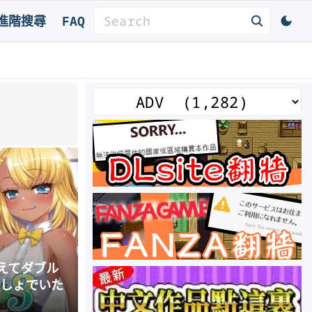
S
進階搜尋
FAQ
e
a
r
c
分
h
類
f
o
r
:
えてダブル
っしょでいた