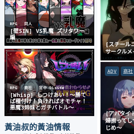
[スチールニ
サークルメ
ADV
商社
[アパタイ
婦揃ってし
黃油叔的黃油情報
じめ～