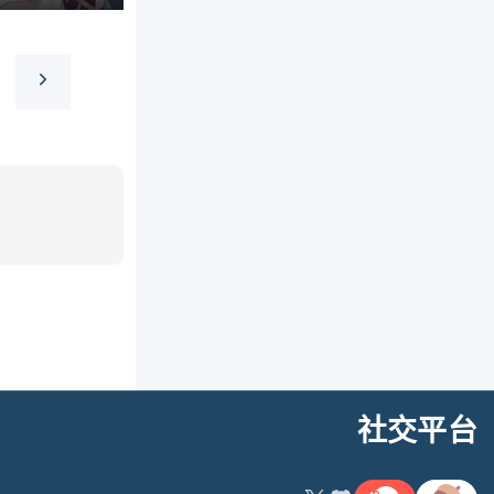
N
e
x
t
p
a
g
社交平台
e
連結
連結