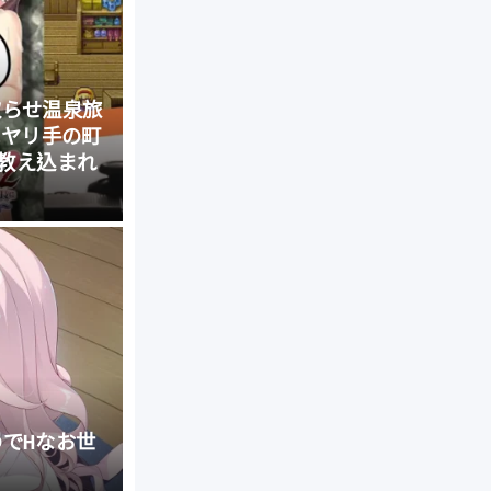
寝取らせ温泉旅
はヤリ手の町
教え込まれ
のでHなお世