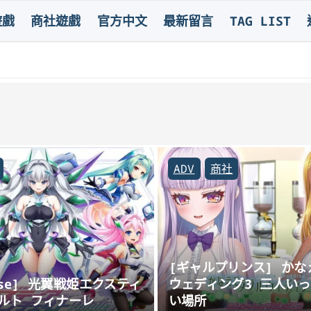
遊戲
商社遊戲
官方中文
最新留言
TAG LIST
ADV
商社
[ギャルプリンス] かな
rise] 光翼戦姫エクスティ
ウェディング3 三人い
ルト フィナーレ
い場所