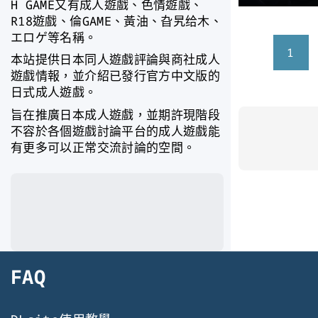
H GAME又有成人遊戲、色情遊戲、
R18遊戲、倫GAME、黃油、旮旯给木、
エロゲ等名稱。
文
1
本站提供日本同人遊戲評論與商社成人
章
遊戲情報，並介紹已發行官方中文版的
分
日式成人遊戲。
頁
旨在推廣日本成人遊戲，並期許現階段
不容於各個遊戲討論平台的成人遊戲能
有更多可以正常交流討論的空間。
FAQ