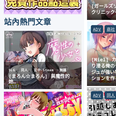
[ガールズ
クリニック
站內熱門文章
ADV
商社
[Miel]
り浸る俺の
ジュが強い
ションを作
ADV
同人