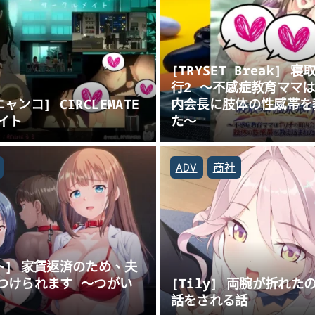
[TRYSET Break] 
行2 ～不感症教育ママ
ャンコ] CIRCLEMATE
内会長に肢体の性感帯を
イト
た～
ADV
商社
ト] 家賃返済のため、夫
つけられます ～つがい
[Tily] 両腕が折れた
話をされる話