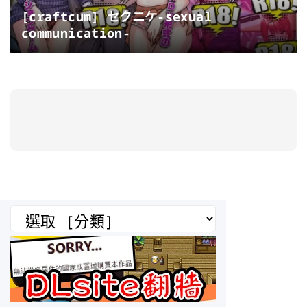
[craftcum] セクニケ-sexual
communication-
分
類