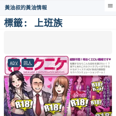
S
黃油叔的黃油情報
k
i
標籤:
上班族
p
t
o
c
o
ADV
同人
n
t
e
n
t