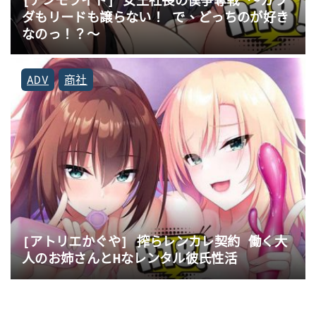
ダもリードも譲らない！ で、どっちのが好き
なのっ！？～
ADV
商社
[アトリエかぐや] 搾らレンカレ契約 働く大
人のお姉さんとHなレンタル彼氏性活