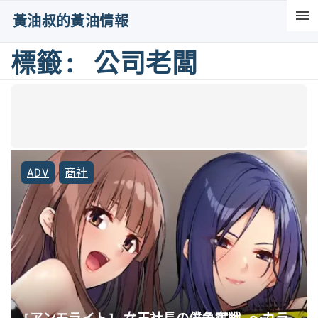
S
黃油叔的黃油情報
k
i
標籤:
公司老闆
p
t
o
c
o
ADV
商社
n
t
e
n
t
[アンモライト] 女王社長の僕争奪戦 ～カラ