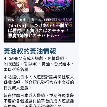
黃油叔的黃油情報
H GAME又有成人遊戲、色情遊戲、
R18遊戲、倫GAME、黃油、旮旯给木、
エロゲ等名稱。
本站提供日本同人遊戲評論與商社成人
遊戲情報，並介紹已發行官方中文版的
日式成人遊戲。
旨在推廣日本成人遊戲，並期許現階段
不容於各個遊戲討論平台的成人遊戲能
有更多可以正常交流討論的空間。