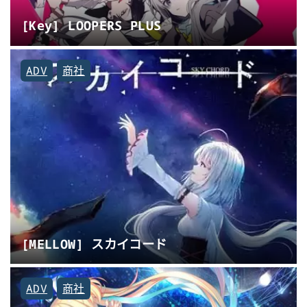
[Key] LOOPERS PLUS
ADV
商社
[MELLOW] スカイコード
ADV
商社