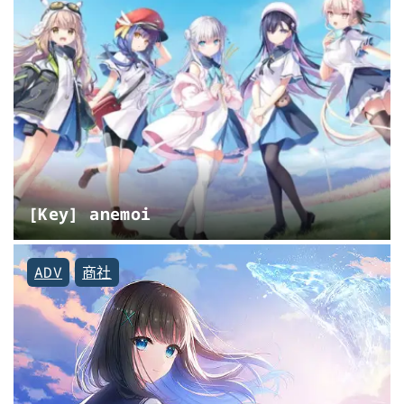
[Key] anemoi
ADV
商社