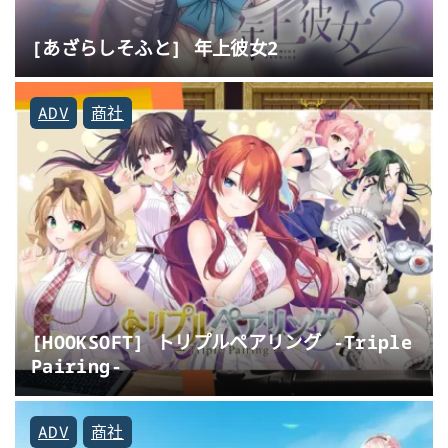
[あざらしそふと] 年上彼女2
ADV
商社
[HOOKSOFT] トリプルペアリング -Triple
Pairing-
ADV
商社