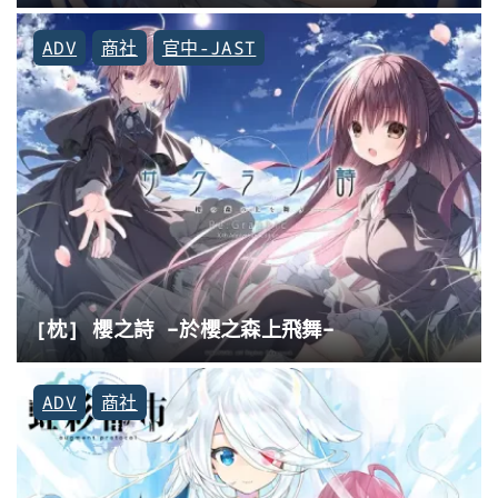
ADV
商社
官中-JAST
[枕] 櫻之詩 −於櫻之森上飛舞−
ADV
商社