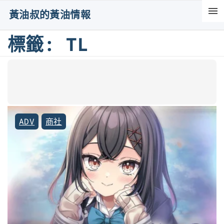
S
黃油叔的黃油情報
k
i
標籤:
TL
p
t
o
c
o
ADV
商社
n
t
e
n
t