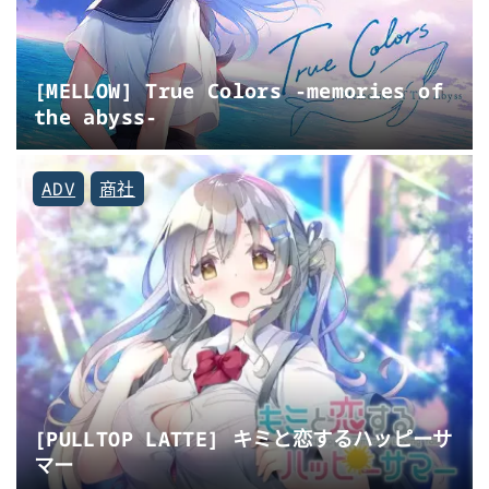
[MELLOW] True Colors -memories of
the abyss-
ADV
商社
[PULLTOP LATTE] キミと恋するハッピーサ
マー