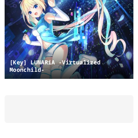
[Key] LUNARiA -Virtualized
Moonchild-