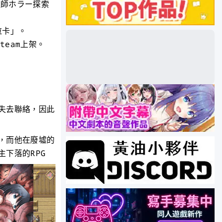
退魔師ホラー探索
拉卡」。
team上架。
失去聯絡，因此
，而他在廢墟的
下落的RPG