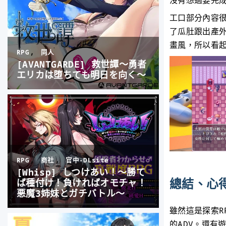
沒有想過要完
工口部分內容很
了瓜肚跟出產
畫風，所以看
總結、心
雖然這是探索R
的ADV。還有