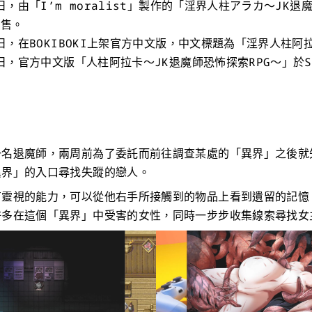
1日，由「I’m moralist」製作的「淫界人柱アラカ～JK
發售。
17日，在BOKIBOKI上架官方中文版，中文標題為「淫界人柱阿
26日，官方中文版「人柱阿拉卡～JK退魔師恐怖探索RPG～」於S
一名退魔師，兩周前為了委託而前往調查某處的「異界」之後就
異界」的入口尋找失蹤的戀人。
有靈視的能力，可以從他右手所接觸到的物品上看到遺留的記憶
多在這個「異界」中受害的女性，同時一步步收集線索尋找女主