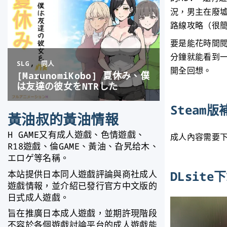
況，男主在廢
路線攻略（很
要是能花時間
分鐘就能看到
開全回想。
Steam版
黃油叔的黃油情報
H GAME又有成人遊戲、色情遊戲、
成人內容需要
R18遊戲、倫GAME、黃油、旮旯给木、
エロゲ等名稱。
DLsit
本站提供日本同人遊戲評論與商社成人
遊戲情報，並介紹已發行官方中文版的
日式成人遊戲。
旨在推廣日本成人遊戲，並期許現階段
不容於各個遊戲討論平台的成人遊戲能