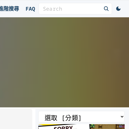
S
進階搜尋
FAQ
e
a
r
c
h
f
o
r
:
分
類