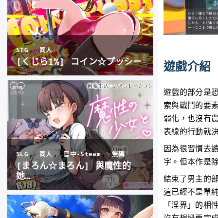
遊戲介紹
遊戲的部分是恐
索與戰鬥的要
弱化，也沒有
表線的行動就
因為很習慣去
字。但本作是
結束了男主的
這已經不是單
「淫界」的相