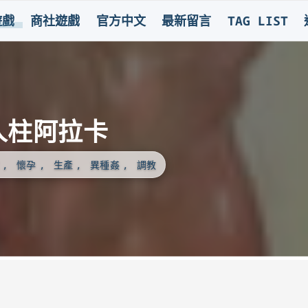
遊戲
商社遊戲
官方中文
最新留言
TAG LIST
界人柱阿拉卡
懷孕
生產
異種姦
調教