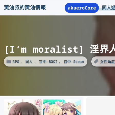
S
黃油叔的黃油情報
akaeroCore
同人
k
i
p
t
o
[I’m moralist] 淫
c
o
RPG
同人
官中-BOKI
官中-Steam
女性角度
n
t
e
n
t