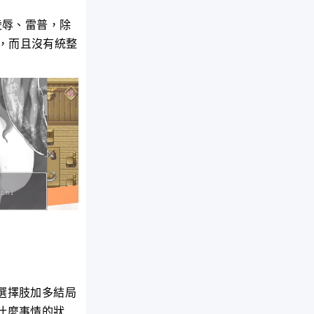
凌辱、雷普，除
，而且沒有統整
選擇肢加多結局
什麼事情的狀