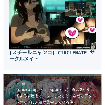
[スチールニャンコ] CIRCLEMATE サ
ークルメイト
上一個
[onomatope* raspberry] 勇者を引退し
てよろず屋をオープンしたけど、なぜかアダル
トグッズに人気が集中している件。