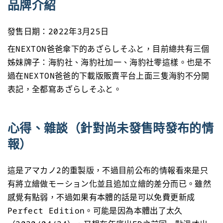
品牌介紹
發售日期：2022年3月25日
在NEXTON爸爸傘下的あざらしそふと，目前總共有三個
姊妹牌子：海豹社、海豹社加一、海豹社零這樣。也是不
過在NEXTON爸爸的下載版販賣平台上面三隻海豹不分開
表記，全都寫あざらしそふと。
心得、雜談（針對尚未發售時發布的情
報）
這是アマカノ2的重製版，不過目前公布的情報看來是只
有將立繪做モーション化並且追加立繪的差分而已。雖然
感覺有點弱，不過如果有本體的話是可以免費更新成
Perfect Edition。可能是因為本體出了太久