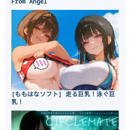
From Angel
[ももはなソフト] 走る巨乳！泳ぐ巨
乳！