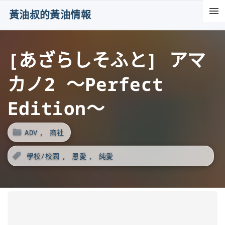
S
黃油叔的黃油情報
k
i
[あざらしそふと] アマ
p
t
カノ2 ～Perfect
o
c
Edition～
o
n
ADV
商社
t
學校/校園
恩愛
純愛
e
n
t