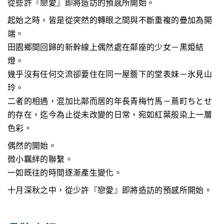
從些許『戀愛』即將造訪的預感所開始。
起始之時，皆是從突然的轉眼之間與不斷重複的疊加為開
端。
田園鄉間回歸的新幹線上偶然處在鄰座的少女－黒姫結
燈。
幾乎沒有任何交流卻要住在同一屋簷下的堂表妹－氷見山
玲。
二者的相遇，混加比鄰而居的年長青梅竹馬－蔦町ちとせ
的存在，迄今為止從未改變的日常，宛如紅葉般染上一層
色彩。
偶然的開始。
微小羈絆的聯繫。
一如既往的時間逐漸產生變化。
十月深秋之中，從少許『戀愛』即將造訪的預感所開始。