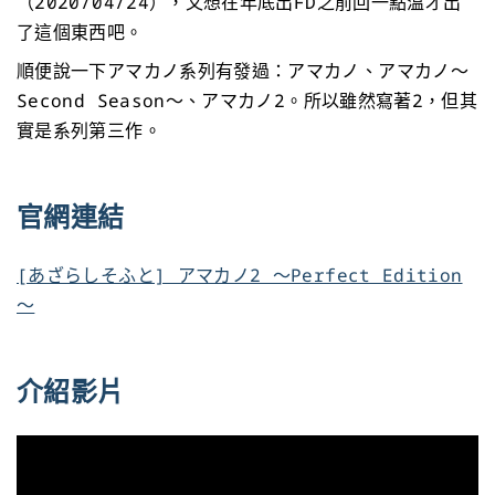
（2020/04/24），又想在年底出FD之前回一點溫才出
了這個東西吧。
順便說一下アマカノ系列有發過：アマカノ、アマカノ～
Second Season～、アマカノ2。所以雖然寫著2，但其
實是系列第三作。
官網連結
[あざらしそふと] アマカノ2 ～Perfect Edition
～
介紹影片