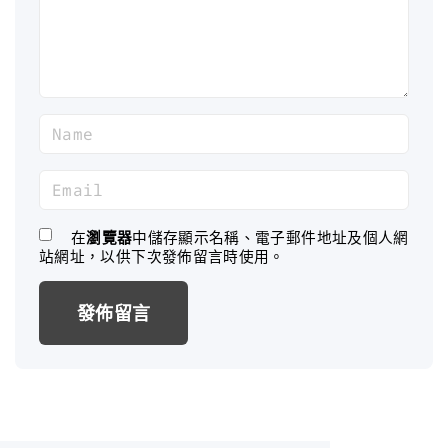
n
t
N
a
m
E
e
m
*
a
在
瀏覽器
中儲存顯示名稱、電子郵件地址及個人網
站網址，以供下次發佈留言時使用。
i
l
*