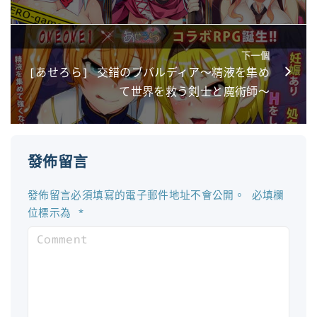
下一個
[あせろら] 交錯のブバルディア～精液を集め
て世界を救う剣士と魔術師～
發佈留言
發佈留言必須填寫的電子郵件地址不會公開。
必填欄
位標示為
*
C
o
m
m
e