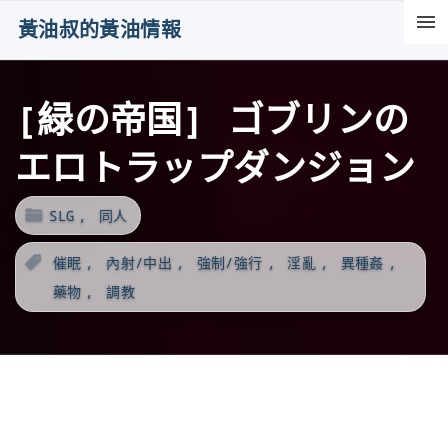
S
黃油叔的黃油情報
k
i
[緑の帝国] ゴブリンの
p
t
エロトラップダンジョン
o
c
SLG
同人
o
n
催眠
內射/中出
強制/強行
淫亂
異種姦
t
藥物
調教
e
n
t