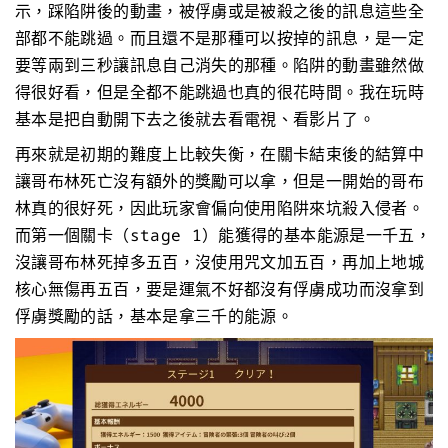
示，踩陷阱後的動畫，被俘虜或是被殺之後的訊息這些全
部都不能跳過。而且還不是那種可以按掉的訊息，是一定
要等兩到三秒讓訊息自己消失的那種。陷阱的動畫雖然做
得很好看，但是全都不能跳過也真的很花時間。我在玩時
基本是把自動開下去之後就去看電視、看影片了。
再來就是初期的難度上比較失衡，在關卡結束後的結算中
讓哥布林死亡沒有額外的獎勵可以拿，但是一開始的哥布
林真的很好死，因此玩家會偏向使用陷阱來坑殺入侵者。
而第一個關卡（stage 1）能獲得的基本能源是一千五，
沒讓哥布林死掉多五百，沒使用咒文加五百，再加上地城
核心無傷再五百，要是運氣不好都沒有俘虜成功而沒拿到
俘虜獎勵的話，基本是拿三千的能源。