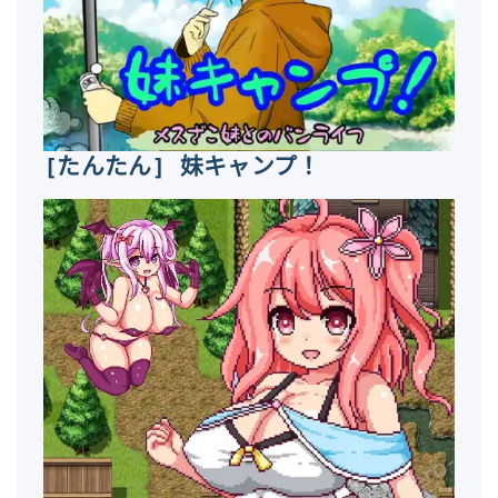
[たんたん] 妹キャンプ！