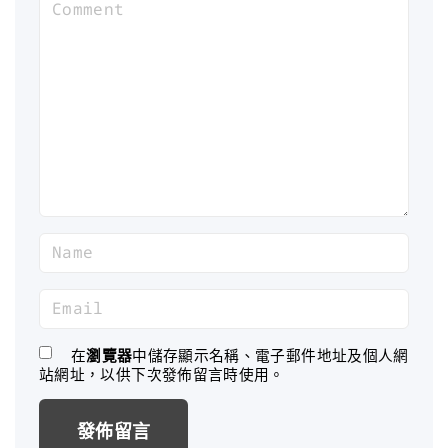
C
o
m
m
e
n
t
N
a
m
E
e
m
*
a
在
瀏覽器
中儲存顯示名稱、電子郵件地址及個人網
站網址，以供下次發佈留言時使用。
i
l
*