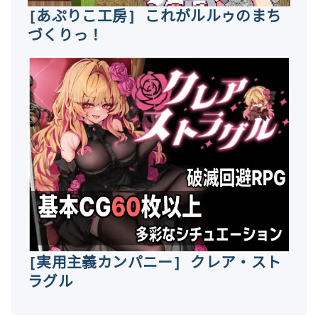
[あぷりこ工房] これがルルゥのまち
づくりっ！
[実用主義カンパニー] クレア・スト
ラグル