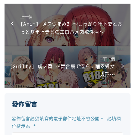
上一個
[Anim] メスつまみ3 ～しっかり年下妻とお
っとり年上妻とのエロハメ肉欲性活～
下一個
[Guilty] 虜ノ翼 ～舞台裏で淫らに踊る処女
人形～
發佈留言
發佈留言必須填寫的電子郵件地址不會公開。
必填欄
位標示為
*