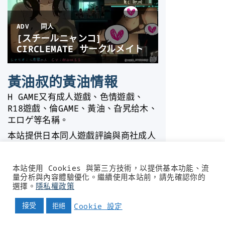
黃油叔的黃油情報
H GAME又有成人遊戲、色情遊戲、
R18遊戲、倫GAME、黃油、旮旯给木、
エロゲ等名稱。
本站提供日本同人遊戲評論與商社成人
遊戲情報，並介紹已發行官方中文版的
日式成人遊戲。
本站使用 Cookies 與第三方技術，以提供基本功能、流
旨在推廣日本成人遊戲，並期許現階段
量分析與內容體驗優化。繼續使用本站前，請先確認你的
不容於各個遊戲討論平台的成人遊戲能
選擇。
隱私權政策
有更多可以正常交流討論的空間。
接受
Cookie 設定
拒絕