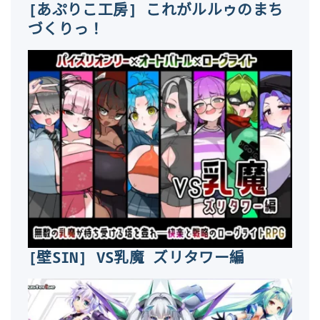
[あぷりこ工房] これがルルゥのまち
づくりっ！
[壁SIN] VS乳魔 ズリタワー編