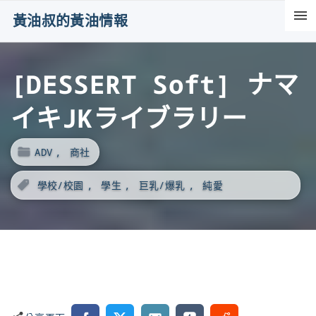
S
黃油叔的黃油情報
k
i
[DESSERT Soft] ナマ
p
t
イキJKライブラリー
o
c
ADV
商社
o
n
學校/校園
學生
巨乳/爆乳
純愛
t
e
n
t