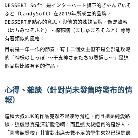
DESSERT Soft 是インターハート旗下的きゃんでぃそ
ふと（CandySoft）在2019年所成立的品牌，
DESSERT是點心的意思，與他的的姊妹品牌，像是蜂蜜
（はちみつそふと）、棉花糖（ましゅまろそふと）等等
有著類似的風格。
目前是一年一作的節奏，有十二個女主但不是全部能攻略
的「神様のしっぽ ～干支神さまたちの恩返し～」是這
個品牌比較有名的作品。
心得、雜談（針對尚未發售時發布的情
報）
這種大叔xJK的作品竟然不是凌辱脅迫，而且還是純愛路
線，這感覺真是清新脫俗啊。而且這大叔還真的是好人，
「圖書館登校」其實對出席天數不足的學生來說已經是最