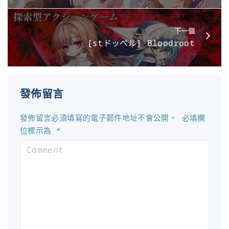
下一個
[stドッペル] Bloodroot
發佈留言
發佈留言必須填寫的電子郵件地址不會公開。
必填欄
位標示為
*
C
o
m
m
e
n
t