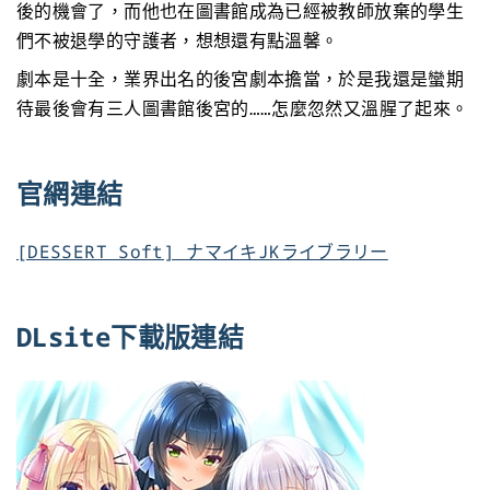
後的機會了，而他也在圖書館成為已經被教師放棄的學生
們不被退學的守護者，想想還有點溫馨。
劇本是十全，業界出名的後宮劇本擔當，於是我還是蠻期
待最後會有三人圖書館後宮的……怎麼忽然又溫腥了起來。
官網連結
[DESSERT Soft] ナマイキJKライブラリー
DLsite下載版連結