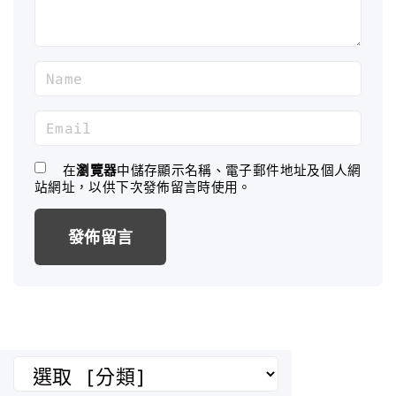
N
a
m
E
e
m
*
a
在
瀏覽器
中儲存顯示名稱、電子郵件地址及個人網
站網址，以供下次發佈留言時使用。
i
l
*
分