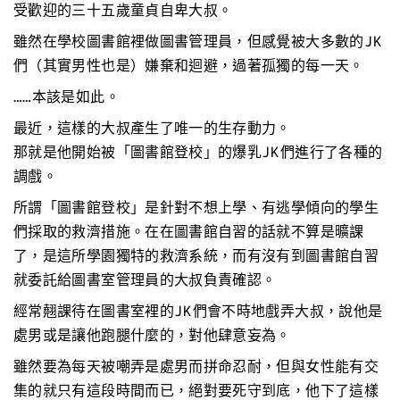
受歡迎的三十五歲童貞自卑大叔。
雖然在學校圖書館裡做圖書管理員，但感覺被大多數的JK
們（其實男性也是）嫌棄和迴避，過著孤獨的每一天。
……本該是如此。
最近，這樣的大叔產生了唯一的生存動力。
那就是他開始被「圖書館登校」的爆乳JK們進行了各種的
調戲。
所謂「圖書館登校」是針對不想上學、有逃學傾向的學生
們採取的救濟措施。在在圖書館自習的話就不算是曠課
了，是這所學園獨特的救濟系統，而有沒有到圖書館自習
就委託給圖書室管理員的大叔負責確認。
經常翹課待在圖書室裡的JK們會不時地戲弄大叔，說他是
處男或是讓他跑腿什麼的，對他肆意妄為。
雖然要為每天被嘲弄是處男而拼命忍耐，但與女性能有交
集的就只有這段時間而已，絕對要死守到底，他下了這樣