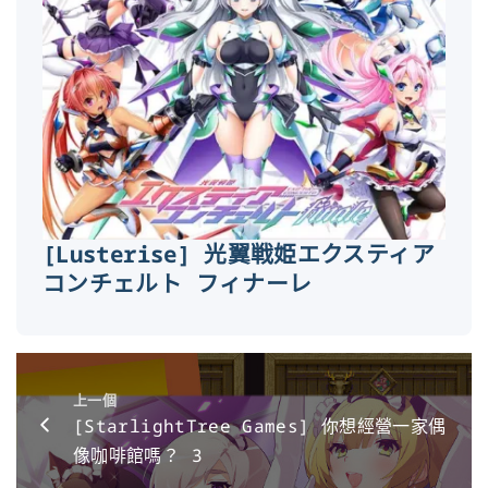
[Lusterise] 光翼戦姫エクスティア
コンチェルト フィナーレ
上一個
[StarlightTree Games] 你想經營一家偶
像咖啡館嗎？ 3