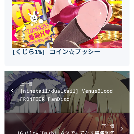
[くじら1%] コイン☆プッシー
上一個
[ninetail/dualtail] VenusBlood
FRONTIER FanDisc
下一個
[Guilty`Dash] 女体でもてなす接待旅館