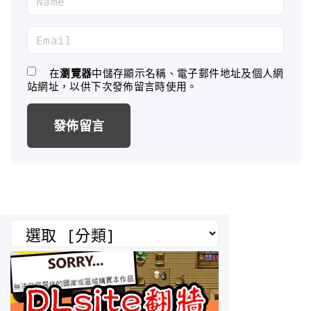
a
m
E
e
m
*
a
在
瀏覽器
中儲存顯示名稱、電子郵件地址及個人網
站網址，以供下次發佈留言時使用。
i
l
*
分
類