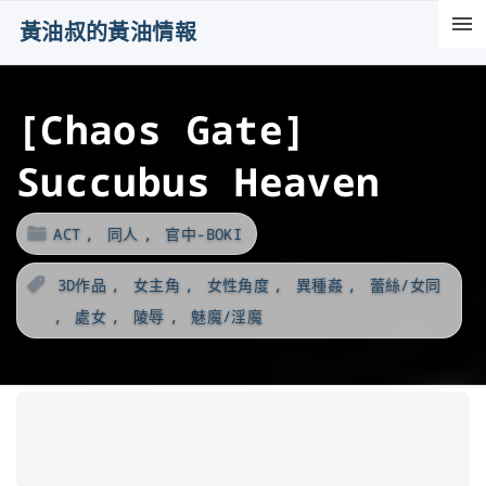
S
黃油叔的黃油情報
k
i
[Chaos Gate]
p
t
Succubus Heaven
o
c
ACT
同人
官中-BOKI
o
n
3D作品
女主角
女性角度
異種姦
蕾絲/女同
t
處女
陵辱
魅魔/淫魔
e
n
t