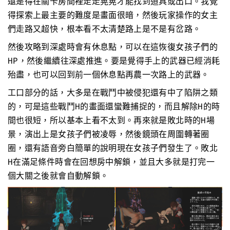
還是得在關卡房間裡走走晃晃才能找到道具或出口。我覺
得探索上最主要的難度是畫面很暗，然後玩家操作的女主
們走路又超快，根本看不太清楚路上是不是有岔路。
然後攻略到深處時會有休息點，可以在這恢復女孩子們的
HP，然後繼續往深處推進。要是覺得手上的武器已經消耗
殆盡，也可以回到前一個休息點再農一次路上的武器。
工口部分的話，大多是在戰鬥中被侵犯還有中了陷阱之類
的，可是這些戰鬥H的畫面還蠻難捕捉的，而且解除H的時
間也很短，所以基本上看不太到。再來就是敗北時的H場
景，演出上是女孩子們被凌辱，然後鏡頭在周圍轉著圈
圈，還有語音旁白簡單的說明現在女孩子們發生了。敗北
H在滿足條件時會在回想房中解鎖，並且大多就是打完一
個大關之後就會自動解鎖。