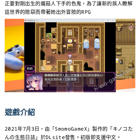
正要對剛出生的魔菇人下手的色鬼，為了讓新的族人瞭解
這世界的險惡而帶著她出外冒險的RPG
遊戲介紹
2021年7月3日，由「SmomoGameX」製作的「キノコた
んの生態日誌」於DLsite發售。初版即支援中文。