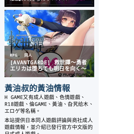
黃油叔的黃油情報
H GAME又有成人遊戲、色情遊戲、
R18遊戲、倫GAME、黃油、旮旯给木、
エロゲ等名稱。
本站提供日本同人遊戲評論與商社成人
遊戲情報，並介紹已發行官方中文版的
日式成人遊戲。