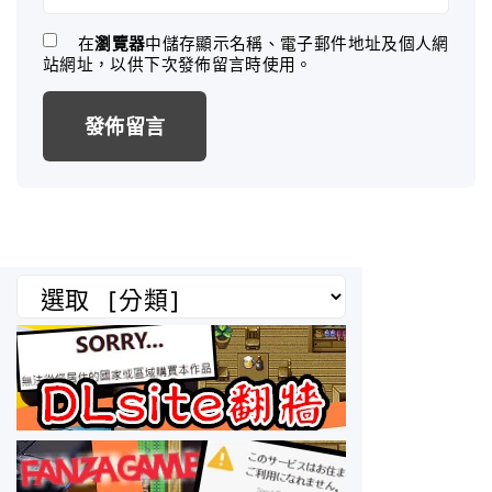
e
m
*
a
在
瀏覽器
中儲存顯示名稱、電子郵件地址及個人網
站網址，以供下次發佈留言時使用。
i
l
*
分
類