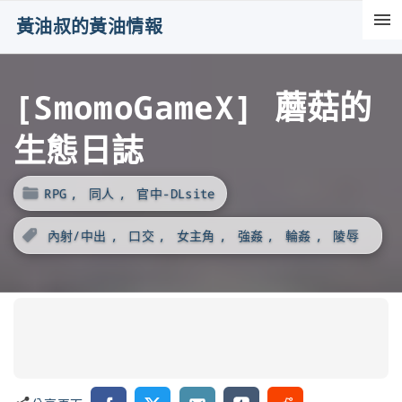
S
黃油叔的黃油情報
k
i
[SmomoGameX] 蘑菇的
p
t
生態日誌
o
c
RPG
同人
官中-DLsite
o
n
內射/中出
口交
女主角
強姦
輪姦
陵辱
t
e
n
t