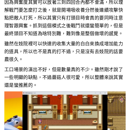
因為興奮度其實可以放著三到四回合內都不會滿，所以理
解戰鬥要怎麼打之後，就是開場吸收養分然後連續攻擊快
點把敵人打死，所以其實只有打頭目時會真的要同時注意
理智跟興奮。抓到這個模式之後戰鬥就還蠻簡單的，但是
最終頭目不知道為啥特別難，難到像是整個做壞的感覺。
雖然在妓院裡可以快速的收集大量的白白來換成增加能力
的道具，所以也不是真的打不過，只是沒有去妓院的話要
農很久。
工口場景的演出不好，但是數量真的不少。雖然剛才說了
一些明顯的缺點，不過蘑菇人很可愛，所以整體來說其實
還是蠻推薦的。