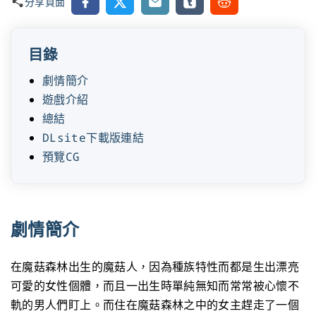
Facebook
X
Email
Tumblr
Reddit
分享頁面
目錄
劇情簡介
遊戲介紹
總結
DLsite下載版連結
預覽CG
劇情簡介
在魔菇森林出生的魔菇人，因為種族特性而都是生出漂亮
可愛的女性個體，而且一出生時單純無知而常常被心懷不
軌的男人們盯上。而住在魔菇森林之中的女主趕走了一個