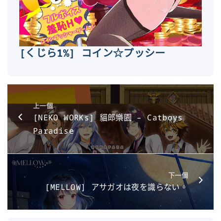
[くじら1%] コイン☆プッシー
上一個
[NEKO WORKs] 貓郎樂園 – Catboys
Paradise
下一個
[MELLOW] アサガオは夜を識らない。