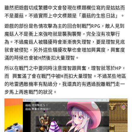
雖然把遊戲切成繁體中文會發現在標題欄位寫的是姑姑而
不是蘑菇，不過實際上中文標題是「蘑菇的生態日誌」。
遊戲的部份是色情攻擊為主的回合制戰鬥RPG，敵人見到
魔菇人不是衝上來強吻就是襲胸襲臀，完全沒有攻擊行
為。不過魔菇人被騷擾時會漸漸喪失理智，要是理智見底
就會被侵犯，另外這些騷擾攻擊也會增加興糞度，興奮度
滿的時候也會被H然後扣大量理智。
所以在戰鬥之中要同時注意理智跟興奮，理智就等於HP，
而 興奮滿了會在戰鬥中被H而扣大量理智。不過某些地區
的地雷遇敵機率有點過分，我還真的有遇過脫離戰鬥走一
步馬上再進戰鬥的狀況。