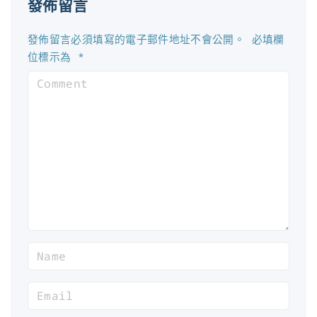
發佈留言
發佈留言必須填寫的電子郵件地址不會公開。
必填欄
位標示為
*
C
o
m
m
e
n
t
N
a
m
E
e
m