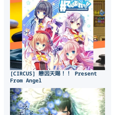
[CIRCUS] 戀因天賜！！ Present
From Angel