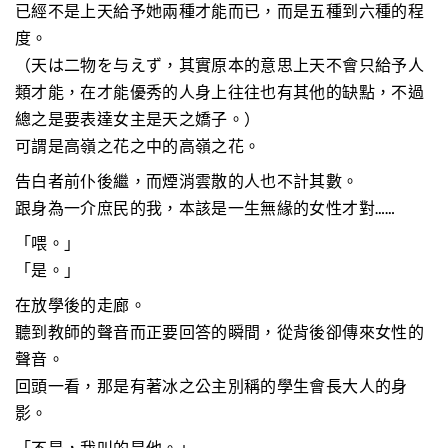
已經不是上天給予她兩種才能而已，而是五種到六種的程
度。
（天は二物を与えず，其實原本的意思上天不會只給予人
類才能，在才能優秀的人身上往往也有其他的缺點，不過
總之是要表達女主是天之嬌子。）
可謂是高嶺之花之中的高嶺之花。
告白者前仆後繼，而煙消雲散的人也不計其數。
跟身為一介庶民的我，本該是一生無緣的女性才對……
「喂。」
「是。」
在放學後的走廊。
聽到教師的聲音而正要回答的瞬間，從背後卻傳來女性的
聲音。
回頭一看，那是有著冰之公主別稱的學生會長大人的身
影。