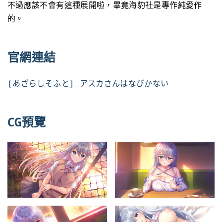
不過應該不會有這種展開啦，畢竟海豹社是專作純愛作
的。
官網連結
[あざらしそふと] アスカさんはなびかない
CG預覽