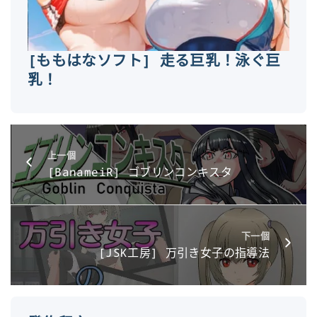
[ももはなソフト] 走る巨乳！泳ぐ巨
乳！
上一個
[BanameiR] ゴブリンコンキスタ
下一個
[JSK工房] 万引き女子の指導法