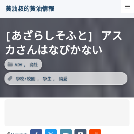
S
黃油叔的黃油情報
k
i
[あざらしそふと] アス
p
t
カさんはなびかない
o
c
ADV
商社
o
n
學校/校園
學生
純愛
t
e
n
t