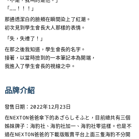
「不是，我叫的是他。」
「……！！！」
那通透潔白的臉頰在瞬間染上了紅潮。
初次見到學生會長大人那樣的表情。
「失，失禮了！」
在那之後我知道，學生會長的名字。
接著，以當時撿到的一本筆記本為開端，
我進入了學生會長的視線之中。
品牌介紹
發售日期：2022年12月23日
在NEXTON爸爸傘下的あざらしそふと，目前總共有三個
姊妹牌子：海豹社、海豹社加一、海豹社零這樣。也是不
過在NEXTON爸爸的下載版販賣平台上面三隻海豹不分開