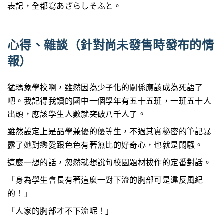
表記，全都寫あざらしそふと。
心得、雜談（針對尚未發售時發布的情
報）
猛瑪象學校啊，雖然因為少子化的關係應該成為死語了
吧。我記得我讀的國中一個學年有五十五班，一班五十人
出頭，應該學生人數就突破八千人了。
雖然設定上是品學兼優的優等生，不過其實秘密的筆記暴
露了她對戀愛跟色色有著無比的好奇心，也就是悶騷。
這麼一想的話，忽然就想說句校園題材拔作的定番對話。
「身為學生會長有著這麼一對下流的胸部可是違反風紀
的！」
「人家的胸部才不下流呢！」