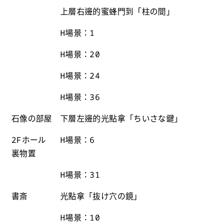
上層右邊的蜜蜂門到「柱の間」
H場景：1
H場景：20
H場景：24
H場景：36
石像の部屋
下層左邊的光點拿「ちいさな鍵」
2Fホール
H場景：6
裏物置
H場景：31
書斎
光點拿「抜け穴の鏡」
H場景：10