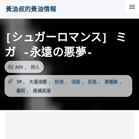
S
黃油叔的黃油情報
k
i
[シュガーロマンス] ミ
p
t
ガ -永遠の悪夢-
o
c
ADV
同人
o
n
SM
大量液體
扶他
淫語
狂氣
異種姦
t
蘿莉
連續高潮
e
n
t