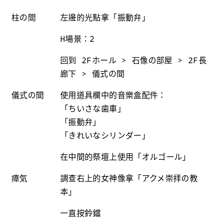
柱の間
左邊的光點拿「振動弁」
H場景：2
回到 2Fホール > 石像の部屋 > 2F長
廊下 > 儀式の間
儀式の間
使用道具欄中的音樂盒配件：
「ちいさな歯車」
「振動弁」
「きれいなシリンダー」
在中間的祭壇上使用「オルゴール」
瘴気
調查右上的女神像拿「アクメ崇拝の教
本」
一直按鈴鐺