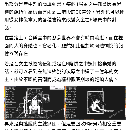
出部分是無中割的簡單動畫，每個H場景之中都會因為累
積的絕頂值高低而有兩到三階段的CG差分，另外也可以使
用從女神像拿到的各種書籍來改變女主在H場景中的對
話。
在設定上，音樂盒中的惡夢世界不會有時間流逝，而在裡
面的人的身體也不會老化，雖然如此但對於肉體愉悅的記
憶依舊存在。
若是在女主被怪物侵犯或是在H陷阱之中選擇捨棄她的
話，就可以看到在無法逃脫的凌辱之中過了一億年的女
主，由於不斷的高潮而成為精神徹底崩壞的絕頂人偶。
再來是與逃脫的主線無關，但是要回收H場景時相當重要