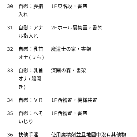
30
自慰：膣指
1F東階段，書架
入れ
31
自慰：アナ
2Fホール裏物置，書架
ル指入れ
32
自慰：乳首
魔道士の家，書架
オナ(立ち)
33
自慰：乳首
深閑の森，書架
オナ(股開
き)
34
自慰：ＶＲ
1F西物置，機械裝置
35
自慰：へそ
1F西物置，書架
いじり
36
扶他手淫
使用魔精剤並且地圖中沒有其他物