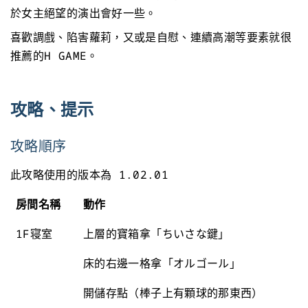
於女主絕望的演出會好一些。
喜歡調戲、陷害蘿莉，又或是自慰、連續高潮等要素就很
推薦的H GAME。
攻略、提示
攻略順序
此攻略使用的版本為 1.02.01
房間名稱
動作
1F寝室
上層的寶箱拿「ちいさな鍵」
床的右邊一格拿「オルゴール」
開儲存點（棒子上有顆球的那東西）