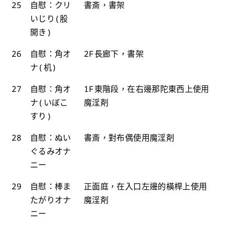
25
自慰：クリ
書斎，書架
いじり(股
開き)
26
自慰：角オ
2F長廊下，書架
ナ(机)
27
自慰：角オ
1F東階段，在右邊那陀東西上使用
ナ(いぼこ
魔淫剤
すり)
28
自慰：ぬい
書斎，對布偶使用魔淫剤
ぐるみオナ
ニー
29
自慰：棒ま
正面庭，在入口左邊的橫桿上使用
たがりオナ
魔淫剤
ニー