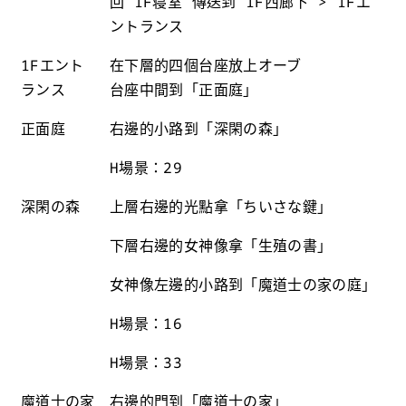
回 1F寝室 傳送到 1F西廊下 > 1Fエ
ントランス
1Fエント
在下層的四個台座放上オーブ
ランス
台座中間到「正面庭」
正面庭
右邊的小路到「深閑の森」
H場景：29
深閑の森
上層右邊的光點拿「ちいさな鍵」
下層右邊的女神像拿「生殖の書」
女神像左邊的小路到「魔道士の家の庭」
H場景：16
H場景：33
魔道士の家
右邊的門到「魔道士の家」