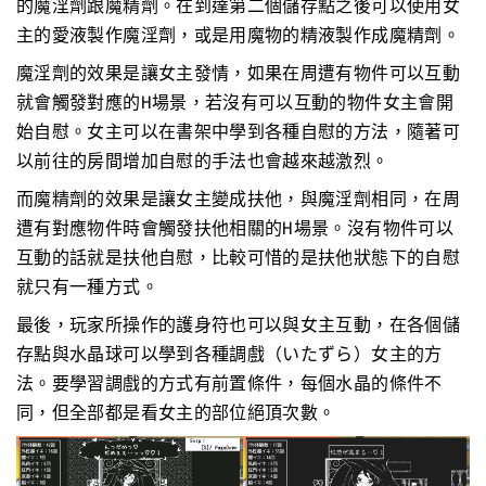
的魔淫劑跟魔精劑。在到達第二個儲存點之後可以使用女
主的愛液製作魔淫劑，或是用魔物的精液製作成魔精劑。
魔淫劑的效果是讓女主發情，如果在周遭有物件可以互動
就會觸發對應的H場景，若沒有可以互動的物件女主會開
始自慰。女主可以在書架中學到各種自慰的方法，隨著可
以前往的房間增加自慰的手法也會越來越激烈。
而魔精劑的效果是讓女主變成扶他，與魔淫劑相同，在周
遭有對應物件時會觸發扶他相關的H場景。沒有物件可以
互動的話就是扶他自慰，比較可惜的是扶他狀態下的自慰
就只有一種方式。
最後，玩家所操作的護身符也可以與女主互動，在各個儲
存點與水晶球可以學到各種調戲（いたずら）女主的方
法。要學習調戲的方式有前置條件，每個水晶的條件不
同，但全部都是看女主的部位絕頂次數。