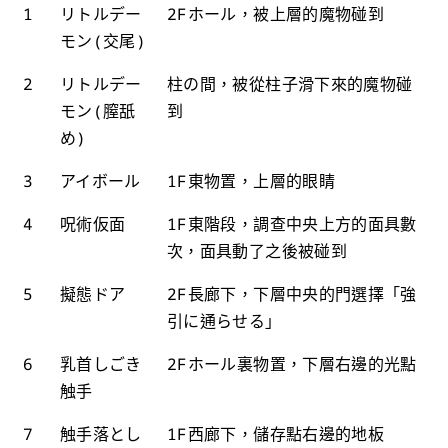
1
リトルデー
2Fホール，被上層的魔物碰到
モン(交尾)
2
リトルデー
柱の間，被從柱子滑下來的魔物碰
モン(膣舐
到
め)
3
アイボール
1F東物置，上層的眼睛
4
呪術仮面
1F東階段，調查中央上方的面具數
次，面具動了之後被碰到
5
擬態ドア
2F長廊下，下層中央的門選擇「強
引に通らせる」
6
乳首しごき
2Fホール裏物置，下層右邊的光點
触手
7
触手落とし
1F西廊下，儲存點右邊的地板