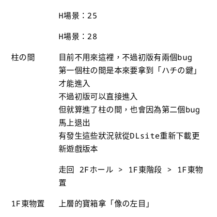
H場景：25
H場景：28
柱の間
目前不用來這裡，不過初版有兩個bug
第一個柱の間是本來要拿到「ハチの鍵」
才能進入
不過初版可以直接進入
但就算進了柱の間，也會因為第二個bug
馬上退出
有發生這些狀況就從DLsite重新下載更
新遊戲版本
走回 2Fホール > 1F東階段 > 1F東物
置
1F東物置
上層的寶箱拿「像の左目」