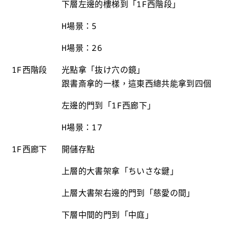
下層左邊的樓梯到「1F西階段」
H場景：5
H場景：26
1F西階段
光點拿「抜け穴の鏡」
跟書斎拿的一樣，這東西總共能拿到四個
左邊的門到「1F西廊下」
H場景：17
1F西廊下
開儲存點
上層的大書架拿「ちいさな鍵」
上層大書架右邊的門到「慈愛の間」
下層中間的門到「中庭」