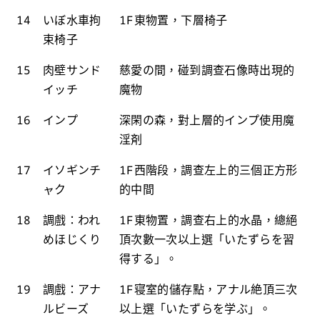
14
いぼ水車拘
1F東物置，下層椅子
束椅子
15
肉壁サンド
慈愛の間，碰到調查石像時出現的
イッチ
魔物
16
インプ
深閑の森，對上層的インプ使用魔
淫剤
17
イソギンチ
1F西階段，調查左上的三個正方形
ャク
的中間
18
調戲：われ
1F東物置，調查右上的水晶，總絕
めほじくり
頂次數一次以上選「いたずらを習
得する」。
19
調戲：アナ
1F寝室的儲存點，アナル絶頂三次
ルビーズ
以上選「いたずらを学ぶ」。