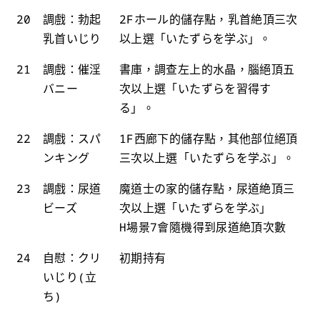
20
調戲：勃起
2Fホール的儲存點，乳首絶頂三次
乳首いじり
以上選「いたずらを学ぶ」。
21
調戲：催淫
書庫，調查左上的水晶，腦絕頂五
バニー
次以上選「いたずらを習得す
る」。
22
調戲：スパ
1F西廊下的儲存點，其他部位絕頂
ンキング
三次以上選「いたずらを学ぶ」。
23
調戲：尿道
魔道士の家的儲存點，尿道絶頂三
ビーズ
次以上選「いたずらを学ぶ」
H場景7會隨機得到尿道絶頂次數
24
自慰：クリ
初期持有
いじり(立
ち)