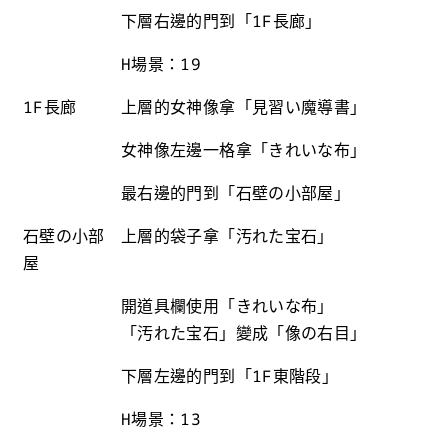
下層右邊的門到「1F長廊」
H場景：19
1F長廊
上層的女神像拿「見習い魔導書」
女神像左邊一格拿「きれいな布」
最右邊的門到「石壁の小部屋」
石壁の小部
上層的袋子拿「汚れた宝石」
屋
開道具欄使用「きれいな布」
「汚れた宝石」變成「像の右目」
下層左邊的門到「1F東階段」
H場景：13