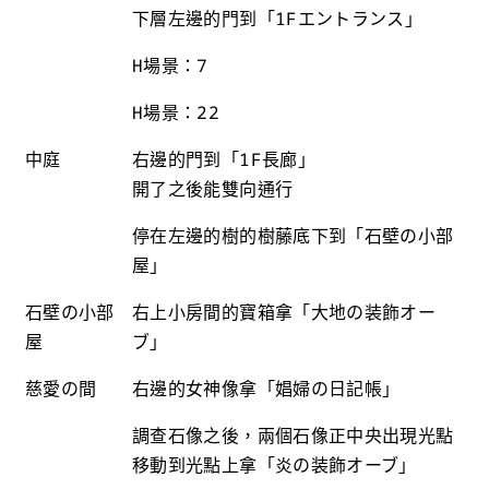
下層左邊的門到「1Fエントランス」
H場景：7
H場景：22
中庭
右邊的門到「1F長廊」
開了之後能雙向通行
停在左邊的樹的樹藤底下到「石壁の小部
屋」
石壁の小部
右上小房間的寶箱拿「大地の装飾オー
屋
ブ」
慈愛の間
右邊的女神像拿「娼婦の日記帳」
調查石像之後，兩個石像正中央出現光點
移動到光點上拿「炎の装飾オーブ」