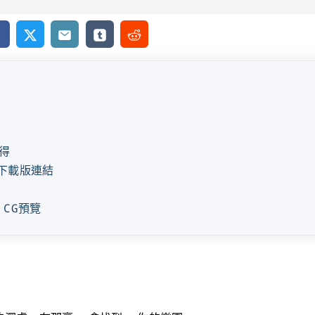
cebook
X
Email
Tumblr
Reddit
得
e下載版連結
E CG預覽