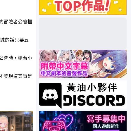
的冒險者公會櫃
地城的話只要五
公會時，櫃台小
才發現這其實是