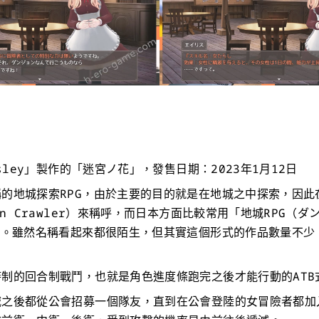
rsley」製作的「迷宮ノ花」，發售日期：2023年1月12日
的地城探索RPG，由於主要的目的就是在地城之中探索，因此
on Crawler）來稱呼，而日本方面比較常用「地城RPG（ダ
呼。雖然名稱看起來都很陌生，但其實這個形式的作品數量不少
制的回合制戰鬥，也就是角色進度條跑完之後才能行動的ATB
城之後都從公會招募一個隊友，直到在公會登陸的女冒險者都加