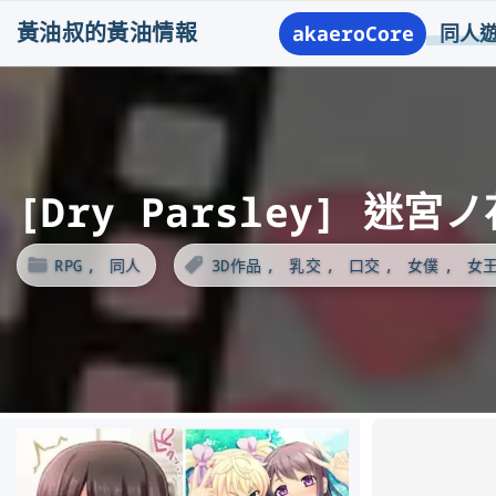
S
黃油叔的黃油情報
akaeroCore
同人
k
i
p
t
o
[Dry Parsley] 迷宮
c
o
RPG
同人
3D作品
乳交
口交
女僕
女王
n
t
e
n
t