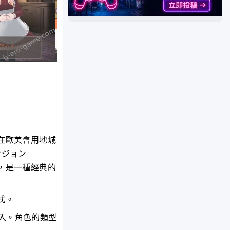
在歐美會用地城
ンジョン
，是一種經典的
式。
入。角色的類型