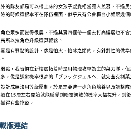
之外的隊友都是可以帶上床的女孩子感覺相當讓人羨慕，不過男
險的時候還根本不在隊伍裡面，似乎只有公會櫃台小姐跟幾個N
為角色眾多而變得很農，不過其實四個帶一個去打高樓層也不會
提高所以拉角色升級還算輕鬆。
其實是有弱點的設計，像是怕火、怕冰之類的，有針對性的做準
色。
記弱點，我習慣在新樓層拓荒時是用物理攻擊為主的菜刀隊。但
很多，像是迴避機率很高的「ブラックジェルへ」就完全克制菜
目設計成無法用等級壓制，於是需要進一步角色培養以及調整隊
過在15層左右開始就能感覺到暗雷遇敵的機率大幅提升，到後
奏變得有些拖沓。
e下載版連結