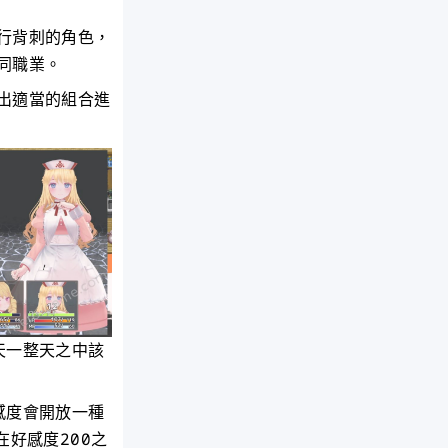
行背刺的角色，
同職業。
出適當的組合進
天一整天之中該
感度會開放一種
好感度200之