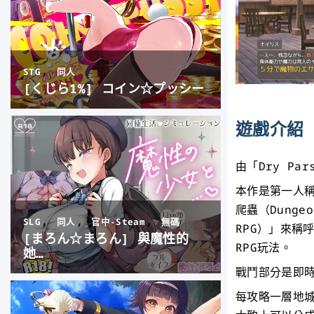
遊戲介紹
由「Dry Pa
本作是第一人稱
爬蟲（Dunge
RPG）」來稱
RPG玩法。
戰鬥部分是即時
每攻略一層地