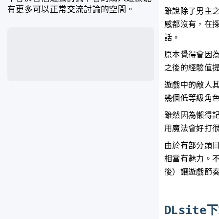
有更多可以正常交流討論的空間。
雖說除了男主
感都沒有，在探
話。
原本覺得會因
之後的經驗值
遊戲中的敵人
幾個低等級角
雖然因為懶得
用魔法會好打
由於有部分頭
相當有魅力。不
後）讓遊戲節
DLsit