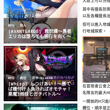
大致上可以分
其中有擅長防
以及各種擅長
但可以進入地
行地城探索。
在冒險者公會
名隊友的最大H
一開始的H只
體位，順序是正