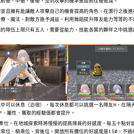
成前衛、中衛、後衛，受到攻擊的機率是由前往後遞減。
禦並且擁有能讓敵人攻擊自己的機會提高的角色，在潛行之後進
治療、魔法、對敵方施予減益、利用舞蹈提升隊友能力等等的不
城的隊伍上限只有五人，需要從能力、技能各異的夥伴之中挑選
之中可以休息（泊宿），每次休息都可以挑選一名隊友H，在隔
P、屬性、獲取的經驗值都會提升。
能奉仕，在地城探索時將慢慢的提高隊員的好感度，每五十點好
常位、騎乘位、背後位。開放所有體位的好感度是150，不過在