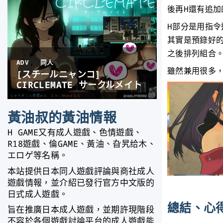
後再H還有追
H部分是用指令
其實是預錄好的
之後排列組合
雖然兼用很多
黃油叔的黃油情報
H GAME又有成人遊戲、色情遊戲、
R18遊戲、倫GAME、黃油、旮旯给木、
エロゲ等名稱。
本站提供日本同人遊戲評論與商社成人
遊戲情報，並介紹已發行官方中文版的
日式成人遊戲。
總結、心
旨在推廣日本成人遊戲，並期許現階段
不容於各個遊戲討論平台的成人遊戲能