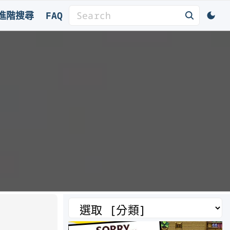
S
進階搜尋
FAQ
e
a
r
c
h
f
o
r
:
分
類