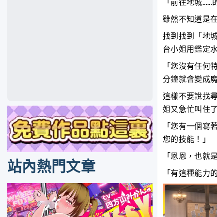
「前往地城……
雖然不知道是
找到找到「地
台小姐用鑑定
「您沒有任何
分鐘就會變成
這樣不要說找
姐又急忙叫住
「您有一個寫
您的技能！」
「恩恩，也就
站內熱門文章
「有這種能力