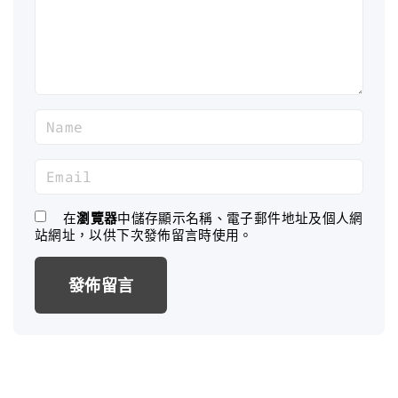
n
t
N
a
m
E
e
m
*
a
在
瀏覽器
中儲存顯示名稱、電子郵件地址及個人網
站網址，以供下次發佈留言時使用。
i
l
*