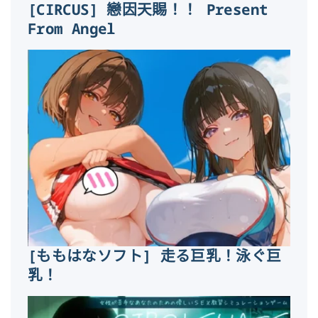
[CIRCUS] 戀因天賜！！ Present
From Angel
[ももはなソフト] 走る巨乳！泳ぐ巨
乳！