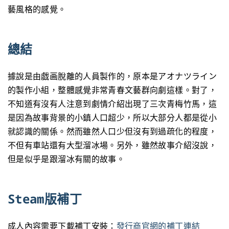
藝風格的感覺。
總結
據說是由戯画脫離的人員製作的，原本是アオナツライン
的製作小組，整體感覺非常青春文藝群向劇這樣。對了，
不知道有沒有人注意到劇情介紹出現了三次青梅竹馬，這
是因為故事背景的小鎮人口超少，所以大部分人都是從小
就認識的關係。然而雖然人口少但沒有到過疏化的程度，
不但有車站還有大型溜冰場。另外，雖然故事介紹沒說，
但是似乎是跟溜冰有關的故事。
Steam版補丁
成人內容需要下載補丁安裝：
發行商官網的補丁連結