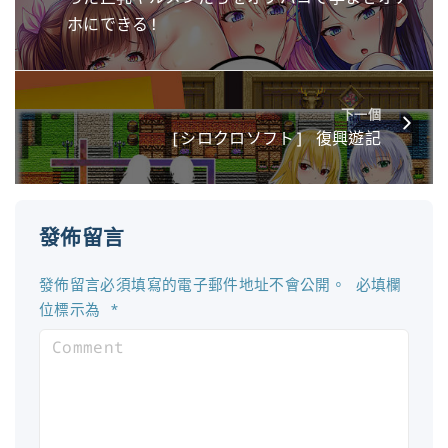
ホにできる!
下一個
[シロクロソフト] 復興遊記
發佈留言
發佈留言必須填寫的電子郵件地址不會公開。
必填欄
位標示為
*
C
o
m
m
e