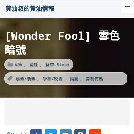
S
黃油叔的黃油情報
k
i
[Wonder Fool] 雪色
p
t
暗號
o
c
ADV
商社
官中-Steam
o
n
前輩/後輩
學校/校園
純愛
青梅竹馬
t
e
n
t