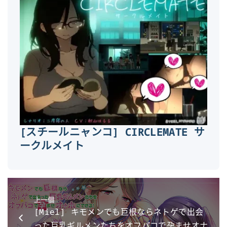
[スチールニャンコ] CIRCLEMATE サ
ークルメイト
上一個
[Miel] キモメンでも巨根ならネトゲで出会
った巨乳ギルメンたちをオフパコで孕ませオナ