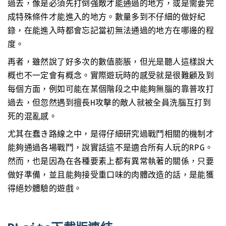
過去，像是必須先打倒強敵才能通過的地方，或是需要完
成特殊條件才能進入的地方。數量多到不仔細的做好紀
錄，在能進入時都會忘記當初無法通過的地方在哪邊的程
度。
再者，雖然說了好多次的數值膨脹，但光是聽人這樣說大
概也不一定會有概念。實際遊玩時的感受就是很難顧及到
每個方面，例如可能在某個階段之中能夠無腦的靠普攻打
過去，但忽然遇到擅長H攻擊的敵人就被全員洗腦互打到
死的混亂感。
尤其在蠢き路線之中，是得仔細研究過戰鬥相關的機制才
能夠通過各場戰鬥，說實話這不是適合所有人玩的RPG。
然而，也是因為在各種要素上都有異常執著的關係，只要
做好準備，並且能夠接受重口味的肉體改造的話，是能獲
得絕妙體驗的遊戲。