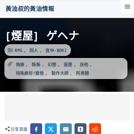
S
黃油叔的黃油情報
k
i
[煙屋] ゲヘナ
p
t
o
RPG
同人
官中-BOKI
c
偽娘
姊姊
幻想
惡墮
扶他
o
特殊癖好/變態
製作大師
阿黑顏
n
t
e
n
t
Facebook
X
Email
Tumblr
Reddit
分享頁面