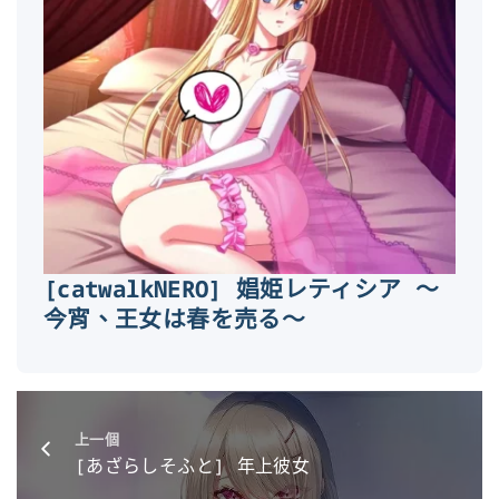
[catwalkNERO] 娼姫レティシア ～
今宵、王女は春を売る～
上一個
[あざらしそふと] 年上彼女