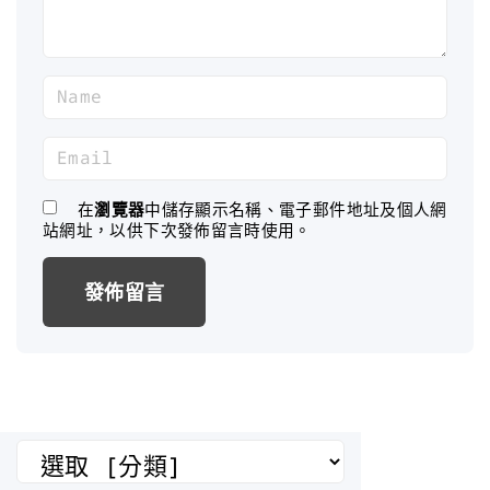
N
a
m
E
e
m
*
a
在
瀏覽器
中儲存顯示名稱、電子郵件地址及個人網
站網址，以供下次發佈留言時使用。
i
l
*
分