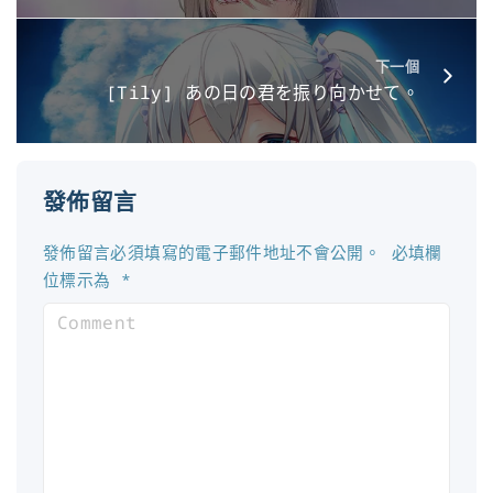
下一個
[Tily] あの日の君を振り向かせて。
發佈留言
發佈留言必須填寫的電子郵件地址不會公開。
必填欄
位標示為
*
C
o
m
m
e
n
t