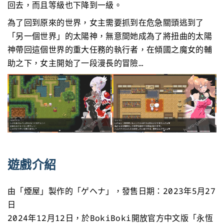
回去，而且等級也下降到一級。
為了回到原來的世界，女主需要抓到在危急關頭逃到了
「另一個世界」的太陽神，無意間她成為了將扭曲的太陽
神帶回這個世界的重大任務的執行者，在傾國之魔女的輔
助之下，女主開始了一段漫長的冒險…
遊戲介紹
由「煙屋」製作的「ゲヘナ」，發售日期：2023年5月27
日
2024年12月12日，於BokiBoki開放官方中文版「永恆