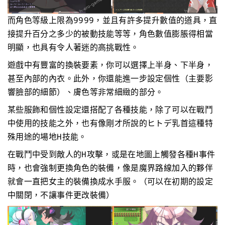
而角色等級上限為9999，並且有許多提升數值的道具，直
接提升百分之多少的被動技能等等，角色數值膨脹得相當
明顯，也具有令人著迷的高挑戰性。
遊戲中有豐富的換裝要素，你可以選擇上半身、下半身，
甚至內部的內衣。此外，你還能進一步設定個性（主要影
響臉部的細節）、膚色等非常細緻的部分。
某些服飾和個性設定還搭配了各種技能，除了可以在戰鬥
中使用的技能之外，也有像剛才所說的ヒトデ乳首這種特
殊用途的場地H技能。
在戰鬥中受到敵人的H攻擊，或是在地圖上觸發各種H事件
時，也會強制更換角色的裝備，像是魔界路線加入的夥伴
就會一直把女主的裝備換成水手服。（可以在初期的設定
中關閉，不讓事件更改裝備）