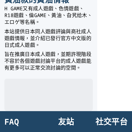
H GAME又有成人遊戲、色情遊戲、
R18遊戲、倫GAME、黃油、旮旯给木、
エロゲ等名稱。
本站提供日本同人遊戲評論與商社成人
遊戲情報，並介紹已發行官方中文版的
日式成人遊戲。
旨在推廣日本成人遊戲，並期許現階段
不容於各個遊戲討論平台的成人遊戲能
有更多可以正常交流討論的空間。
FAQ
友站
社交平台