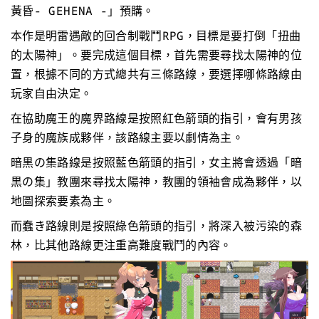
黃昏- GEHENA -」預購。
本作是明雷遇敵的回合制戰鬥RPG，目標是要打倒「扭曲
的太陽神」。要完成這個目標，首先需要尋找太陽神的位
置，根據不同的方式總共有三條路線，要選擇哪條路線由
玩家自由決定。
在協助魔王的魔界路線是按照紅色箭頭的指引，會有男孩
子身的魔族成夥伴，該路線主要以劇情為主。
暗黒の集路線是按照藍色箭頭的指引，女主將會透過「暗
黒の集」教團來尋找太陽神，教團的領袖會成為夥伴，以
地圖探索要素為主。
而蠢き路線則是按照綠色箭頭的指引，將深入被污染的森
林，比其他路線更注重高難度戰鬥的內容。