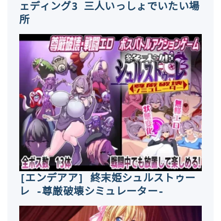
ェディング3 三人いっしょでいたい場
所
[エンデアア] 終末姫シュルストゥー
レ -尊厳破壊シミュレーター-