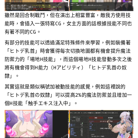
雖然是回合制戰鬥，但在演出上相當豐富，敵我方使用技
能時，會插入一張特寫CG，女主方面的話根據技能不同也
有著不同的CG。
有部分的技能可以透過滿足特殊條件來學習，例如裝備著
「ヒトデ乳首」時會獲得每次切換地圖都有機會提升魔法
防禦力的「場地H技能」，而這個場地H技能發動多次之後
將有機會得到H能力（Hアビリティ）「ヒトデ乳首の奴
隸」。
其實這就是類似稱號加被動技能的感覺，例如這裡說的
「ヒトデ乳首の奴隸」可以提高2%的魔法防禦並且增加一
個H技能「触手エキス注入中」。