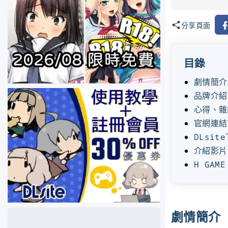
Fa
分享頁面
目錄
劇情簡介
品牌介紹
心得、雜
官網連結
DLsit
介紹影片
H GAM
劇情簡介