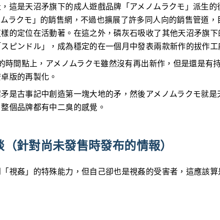
社，這是天沼矛旗下的成人遊戲品牌「アメノムラクモ」派生的
ノムラクモ」的銷售網，不過也擴展了許多同人向的銷售管道，
這樣的定位在活動著。在這之外，磷灰石吸收了其他天沼矛旗下
「スピンドル」，成為穩定的在一個月中發表兩款新作的拔作工
1的時間點上，アメノムラクモ雖然沒有再出新作，但是還是有
安卓版的再製化。
沼矛是古事記中創造第一塊大地的矛，然後アメノムラクモ就是
，整個品牌都有中二臭的感覺。
談（針對尚未發售時發布的情報）
到「視姦」的特殊能力，但自己卻也是視姦的受害者，這應該算