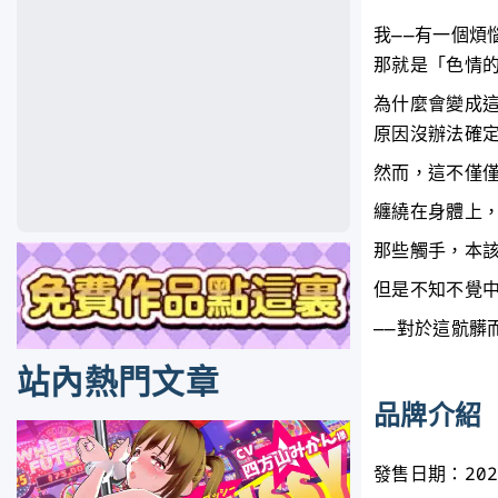
我——有一個煩
那就是「色情
為什麼會變成這
原因沒辦法確
然而，這不僅
纏繞在身體上，
那些觸手，本該
但是不知不覺
——對於這骯髒
站內熱門文章
品牌介紹
發售日期：202