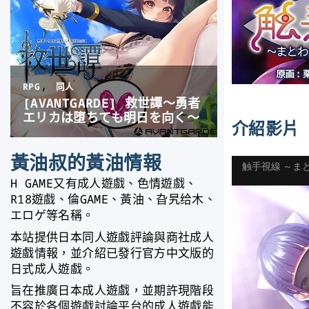
介紹影片
黃油叔的黃油情報
H GAME又有成人遊戲、色情遊戲、
R18遊戲、倫GAME、黃油、旮旯给木、
エロゲ等名稱。
本站提供日本同人遊戲評論與商社成人
遊戲情報，並介紹已發行官方中文版的
日式成人遊戲。
旨在推廣日本成人遊戲，並期許現階段
不容於各個遊戲討論平台的成人遊戲能