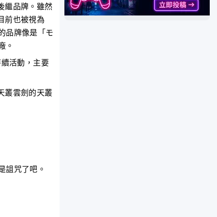
後繼品牌。雖然
目前也被視為
的品牌像是「モ
廠。
持續活動，主要
天叢雲劍的天叢
是詛咒了吧。