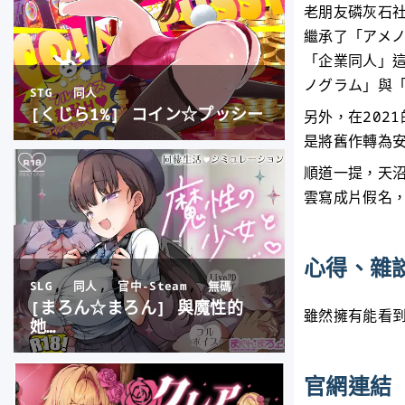
老朋友磷灰石
繼承了「アメ
「企業同人」
ノグラム」與
另外，在202
是將舊作轉為
順道一提，天
雲寫成片假名
心得、雜
雖然擁有能看
官網連結