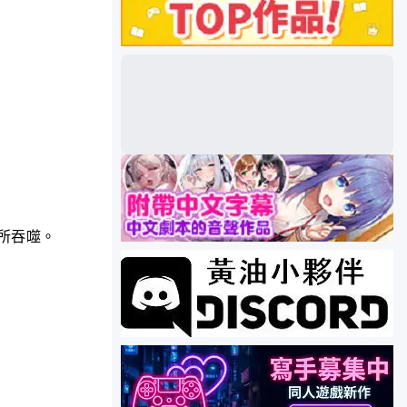
。
所吞噬。