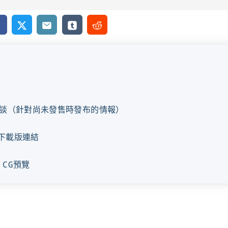
cebook
X
Email
Tumblr
Reddit
談（針對尚未發售時發布的情報）
e下載版連結
E CG預覽