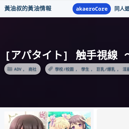
S
黃油叔的黃油情報
akaeroCore
同人
k
i
p
t
o
[アパタイト] 触手視線
c
o
ADV
商社
學校/校園
學生
巨乳/爆乳
淫
n
t
e
n
t