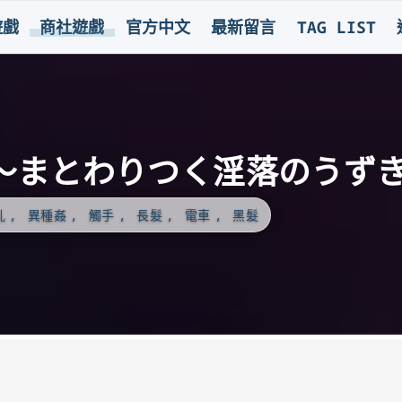
遊戲
商社遊戲
官方中文
最新留言
TAG LIST
 ～まとわりつく淫落のうず
亂
異種姦
觸手
長髮
電車
黑髮