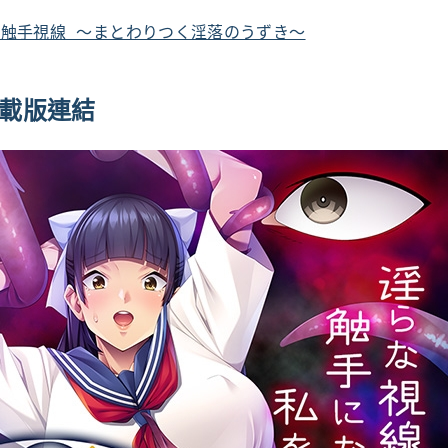
 触手視線 ～まとわりつく淫落のうずき～
e下載版連結