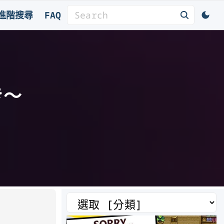
S
進階搜尋
FAQ
e
a
r
c
h
き～
f
o
r
:
分
類