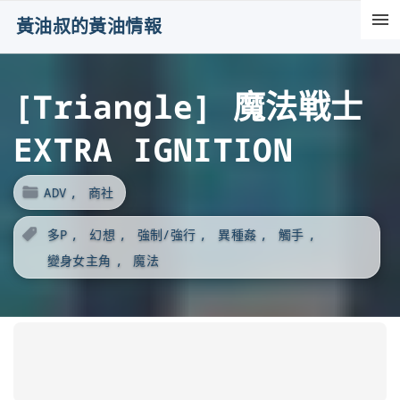
S
黃油叔的黃油情報
k
i
[Triangle] 魔法戦士
p
t
EXTRA IGNITION
o
c
ADV
商社
o
n
多P
幻想
強制/強行
異種姦
觸手
t
變身女主角
魔法
e
n
t