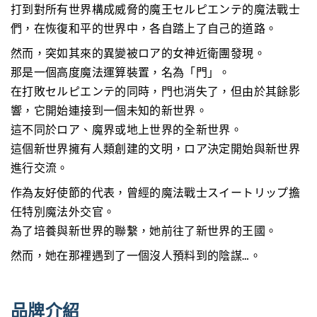
打到對所有世界構成威脅的魔王セルピエンテ的魔法戰士
們，在恢復和平的世界中，各自踏上了自己的道路。
然而，突如其來的異變被ロア的女神近衛團發現。
那是一個高度魔法運算裝置，名為「門」。
在打敗セルピエンテ的同時，門也消失了，但由於其餘影
響，它開始連接到一個未知的新世界。
這不同於ロア、魔界或地上世界的全新世界。
這個新世界擁有人類創建的文明，ロア決定開始與新世界
進行交流。
作為友好使節的代表，曾經的魔法戰士スイートリップ擔
任特別魔法外交官。
為了培養與新世界的聯繫，她前往了新世界的王國。
然而，她在那裡遇到了一個沒人預料到的陰謀…。
品牌介紹