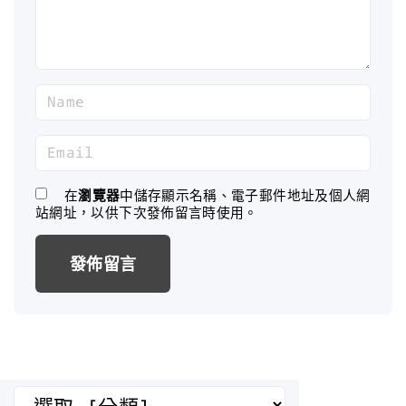
t
N
a
m
E
e
m
*
a
在
瀏覽器
中儲存顯示名稱、電子郵件地址及個人網
站網址，以供下次發佈留言時使用。
i
l
*
分