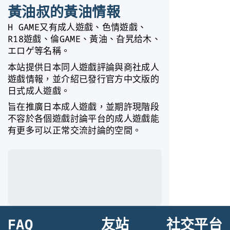
黃油叔的黃油情報
H GAME又有成人遊戲、色情遊戲、
R18遊戲、倫GAME、黃油、旮旯给木、
エロゲ等名稱。
本站提供日本同人遊戲評論與商社成人
遊戲情報，並介紹已發行官方中文版的
日式成人遊戲。
旨在推廣日本成人遊戲，並期許現階段
不容於各個遊戲討論平台的成人遊戲能
有更多可以正常交流討論的空間。
FAQ
友站
社交平台