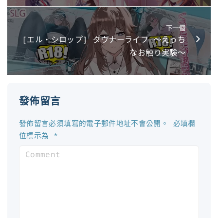
下一個
[エル・シロップ] ダウナーライフ ～えっち
なお触り実験～
發佈留言
發佈留言必須填寫的電子郵件地址不會公開。
必填欄
位標示為
*
C
o
m
m
e
n