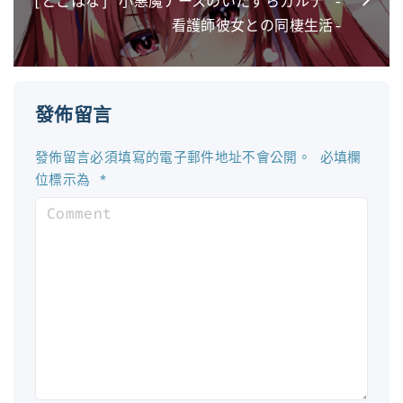
[とこはな] 小悪魔ナースのいたずらカルテ -
看護師彼女との同棲生活-
發佈留言
發佈留言必須填寫的電子郵件地址不會公開。
必填欄
位標示為
*
C
o
m
m
e
n
t