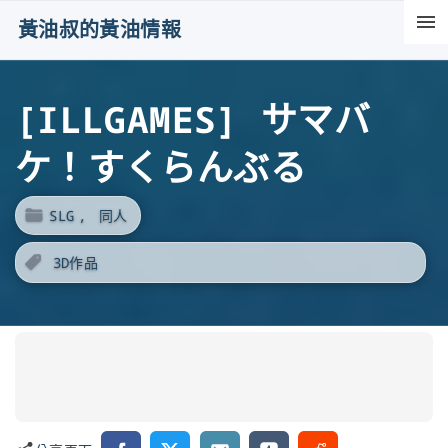
S
黃油叔的黃油情報
k
i
[ILLGAMES] サマバ
p
t
ケ！すくらんぶる
o
c
SLG
同人
o
n
3D作品
t
e
n
t