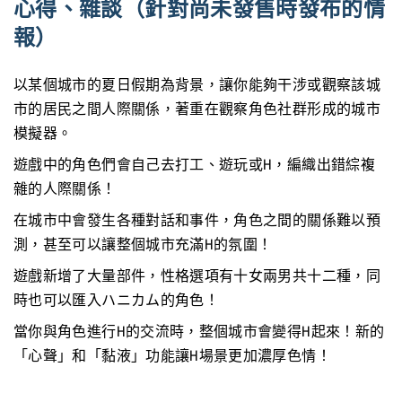
心得、雜談（針對尚未發售時發布的情
報）
以某個城市的夏日假期為背景，讓你能夠干涉或觀察該城
市的居民之間人際關係，著重在觀察角色社群形成的城市
模擬器。
遊戲中的角色們會自己去打工、遊玩或H，編織出錯綜複
雜的人際關係！
在城市中會發生各種對話和事件，角色之間的關係難以預
測，甚至可以讓整個城市充滿H的氛圍！
遊戲新增了大量部件，性格選項有十女兩男共十二種，同
時也可以匯入ハニカム的角色！
當你與角色進行H的交流時，整個城市會變得H起來！新的
「心聲」和「黏液」功能讓H場景更加濃厚色情！