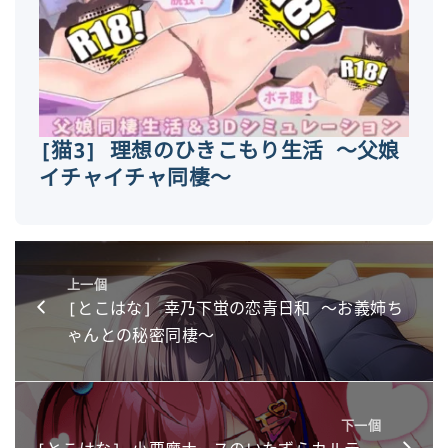
[猫3] 理想のひきこもり生活 ～父娘
イチャイチャ同棲～
上一個
[とこはな] 幸乃下蛍の恋青日和 ～お義姉ち
ゃんとの秘密同棲～
下一個