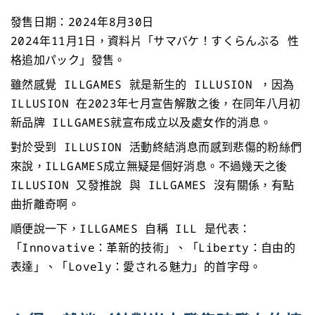
發售日期：2024年8月30日
2024年11月1日，資料片「サマバケ！すくらんぶる 性
格追加パック」發售。
雖然感覺 ILLGAMES 就是新生的 ILLUSION ，因為
ILLUSION 在2023年七月宣告解散之後，在同年八月初
新品牌 ILLGAMES就宣布成立以及處女作的消息。
對於受到 ILLUSION 活動終結消息而感到悲傷的粉絲們
來說，ILLGAMES成立無疑是個好消息。不過幾天之後
ILLUSION 又發推說 與 ILLGAMES 沒有關係，有點
曲折離奇啊。
順便說一下，ILLGAMES 自稱 ILL 是代表：
「Innovative：革新的技術」、「Liberty：自由的
表達」、「Lovely：愛される魅力」的首字母。