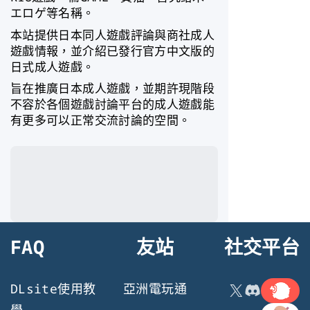
エロゲ等名稱。
本站提供日本同人遊戲評論與商社成人
遊戲情報，並介紹已發行官方中文版的
日式成人遊戲。
旨在推廣日本成人遊戲，並期許現階段
不容於各個遊戲討論平台的成人遊戲能
有更多可以正常交流討論的空間。
FAQ
友站
社交平台
連結
X
Discord
DLsite使用教
亞洲電玩通
連結