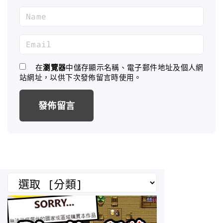
N
a
m
E
e
m
*
a
在
瀏覽器
中儲存顯示名稱、電子郵件地址及個人網
站網址，以供下次發佈留言時使用。
i
l
*
分
類