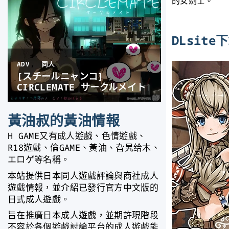
的女劍士。
DLsit
黃油叔的黃油情報
H GAME又有成人遊戲、色情遊戲、
R18遊戲、倫GAME、黃油、旮旯给木、
エロゲ等名稱。
本站提供日本同人遊戲評論與商社成人
遊戲情報，並介紹已發行官方中文版的
日式成人遊戲。
旨在推廣日本成人遊戲，並期許現階段
不容於各個遊戲討論平台的成人遊戲能