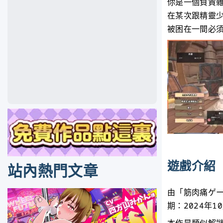
你是一個負責
在某次跟精靈
被困在一間必須
遊戲介紹
站內熱門文章
由「筋肉痛ゲー
期：2024年1