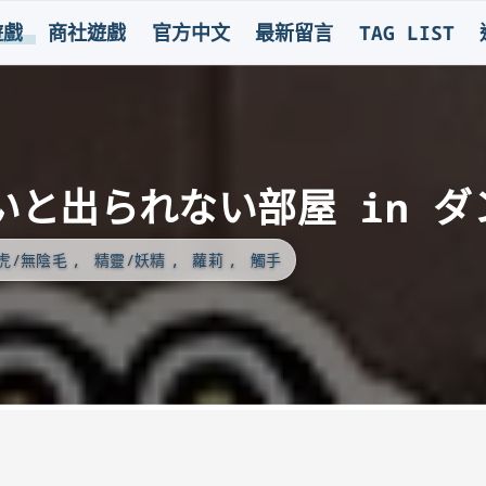
遊戲
商社遊戲
官方中文
最新留言
TAG LIST
いと出られない部屋 in ダ
虎/無陰毛
精靈/妖精
蘿莉
觸手