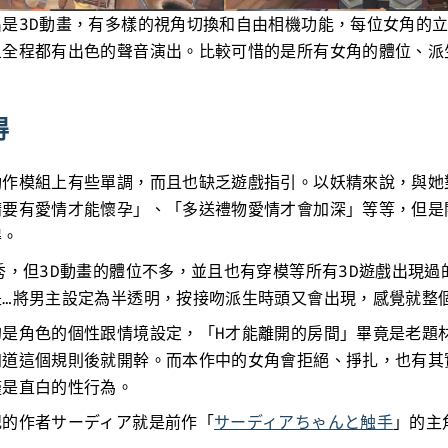
出是3D動畫，有多樣的視角切換和自由相機功能，每位女角的
且全程都有出色的聲音演出。比較可惜的是所有女角的體位、派
得
動作模組上有些單調，而且也缺乏遊戲指引。以妖精來說，與她
精要有愛情才能懷孕」、「多送禮物愛情才會加深」等等，但是
得。
秀，但3D動畫的體位不多，並且也有穿模等所有3D遊戲出現過
是…將男主設定為半透明，按接吻派生時頭又會出現，感覺就整
的是角色的個性跟情境設定，「H才能離開的房間」畢竟是老題
知道這個規則後就開幹。而本作中的女角會拒絕、掙扎，也有其
僅是直白的性行為。
記的作者サーディア就是前作「
サーディアちゃんと触手
」的主