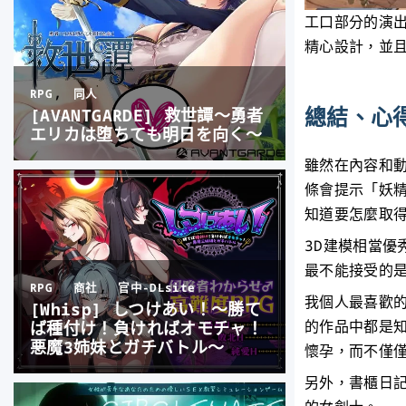
工口部分的演
精心設計，並
總結、心
雖然在內容和
條會提示「妖
知道要怎麼取
3D建模相當優
最不能接受的
我個人最喜歡
的作品中都是
懷孕，而不僅
另外，書櫃日