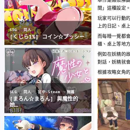
本作是類似解
間」這種設定
玩家可以行動
上的日記、桌
而每睡一覺都
櫃、桌上等地
例如在妖精的
對話，妖精就
根據攻略女角