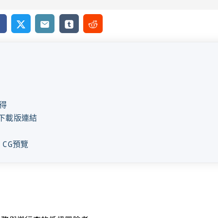
cebook
X
Email
Tumblr
Reddit
得
e下載版連結
E CG預覽