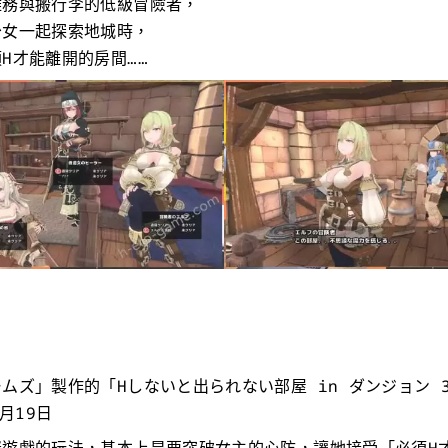
雜務與搬行李的低級冒險者，
少女一起探索地城時，
H才能離開的房間……
ムズ」製作的「Hしないと出られない部屋 in ダンジョン 
0月19日