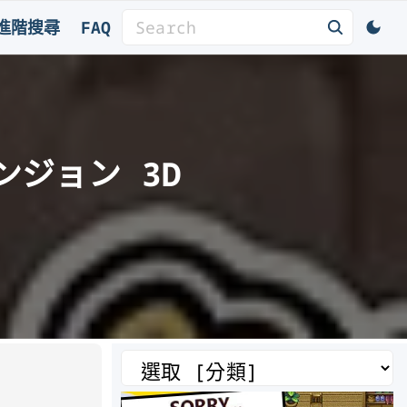
S
進階搜尋
FAQ
e
a
r
c
h
ンジョン 3D
f
o
r
:
分
類