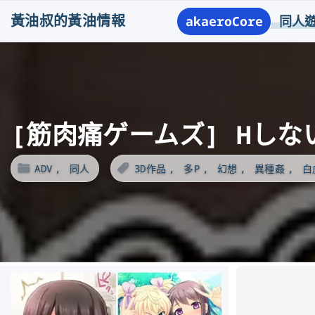
S
黃油叔的黃油情報
akaeroCore
同人
k
i
p
t
o
[筋肉痛ゲームズ] Hしな
c
o
ADV
同人
3D作品
多P
幻想
異種姦
白
n
t
e
n
t