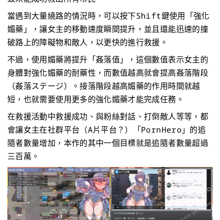
當遇到大量繞路的情況時，可以按下Shift鍵使用「強化
媚藥」，讓女主的移動速度瞬間提升，並且還能迅速的撞
破路上的障礙物和敵人，以更快的進行救援。
不過，使用媚藥將提升「姦落值」，這個數值表示女主的
身體對強化媚藥的耐藥性，而數值越高就會提高姦落階段
（姦落ステージ）。接落階段越高媚藥的作用時間就越
短，也就需要使用更多的強化媚藥才能完成任務。
在救援活動中救援成功、與粉絲對話、打倒敵人等等，都
會讓女主在社群平台（A片平台？）「PornHero」的追
隨者數量增加，本作的其中一個目標就是追隨者數量超過
三百萬。