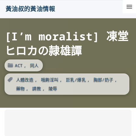
S
黃油叔的黃油情報
k
i
[I’m moralist] 凍堂
p
t
ヒロカの隷雄譚
o
c
ACT
同人
o
n
人體改造
哦齁淫叫
巨乳/爆乳
胸部/奶子
t
藥物
調教
陵辱
e
n
t