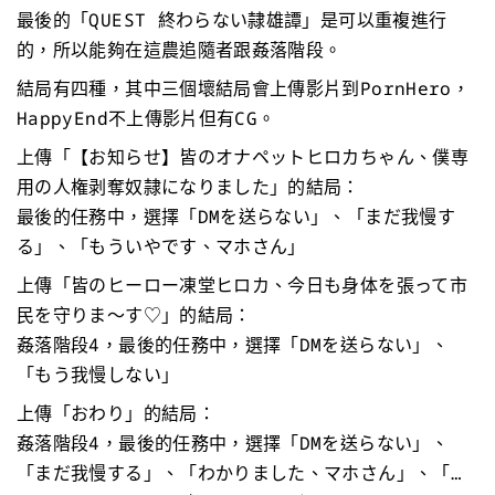
最後的「QUEST 終わらない隷雄譚」是可以重複進行
的，所以能夠在這農追隨者跟姦落階段。
結局有四種，其中三個壞結局會上傳影片到PornHero，
HappyEnd不上傳影片但有CG。
上傳「【お知らせ】皆のオナペットヒロカちゃん、僕専
用の人権剥奪奴隷になりました」的結局：
最後的任務中，選擇「DMを送らない」、「まだ我慢す
る」、「もういやです、マホさん」
上傳「皆のヒーロー凍堂ヒロカ、今日も身体を張って市
民を守りま～す♡」的結局：
姦落階段4，最後的任務中，選擇「DMを送らない」、
「もう我慢しない」
上傳「おわり」的結局：
姦落階段4，最後的任務中，選擇「DMを送らない」、
「まだ我慢する」、「わかりました、マホさん」、「…