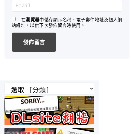
m
E
e
m
*
a
在
瀏覽器
中儲存顯示名稱、電子郵件地址及個人網
站網址，以供下次發佈留言時使用。
i
l
*
分
類