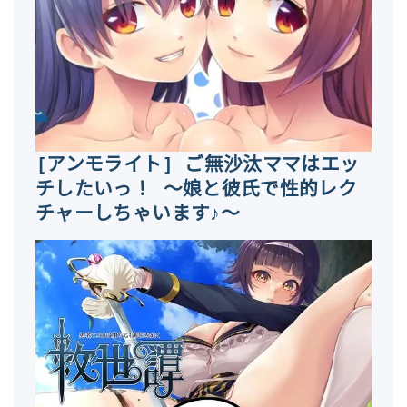
[アンモライト] ご無沙汰ママはエッ
チしたいっ！ ～娘と彼氏で性的レク
チャーしちゃいます♪～