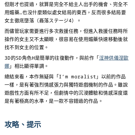
但剛才也提過，就算是完全不給主人出手的機會、完全不
用媚藥…也沒什麼類似處女結局的東西，反而很多結局要
女主徹底墮落（姦落ステージ4）。
而儘管玩家需要進行多次救援任務，但進入救援任務時所
操作的女主又不太顯眼，很容易在使用媚藥快速移動後就
找不到女主的位置。
3D的SD角色H是簡單的往復動作，與前作「
淫神供儀涅歐
娜
」相比顯得單調。
總結來看，本作無疑與「I’m moralist」以前的作品
一樣，是有著強烈情感張力與獨特遊戲機制的作品。雖說
遊戲性方面有所不足，但劇情中的沉浸體驗和情感深度還
是有著極高的水準，是一款不容錯過的作品。
攻略、提示