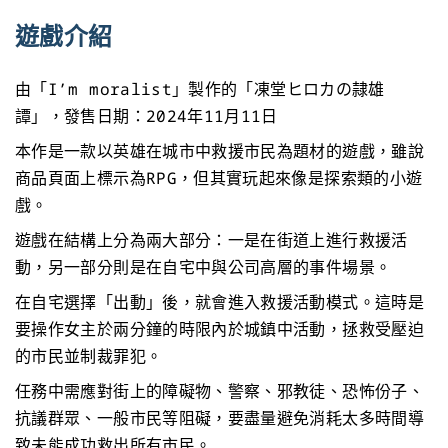
遊戲介紹
由「I’m moralist」製作的「凍堂ヒロカの隷雄
譚」，發售日期：2024年11月11日
本作是一款以英雄在城市中救援市民為題材的遊戲，雖說
商品頁面上標示為RPG，但其實玩起來像是探索類的小遊
戲。
遊戲在結構上分為兩大部分：一是在街道上進行救援活
動，另一部分則是在自宅中與公司高層的事件場景。
在自宅選擇「出動」後，就會進入救援活動模式。這時是
要操作女主於兩分鐘的時限內於城鎮中活動，拯救受壓迫
的市民並制裁罪犯。
任務中需應對街上的障礙物、警察、邪教徒、恐怖份子、
抗議群眾、一般市民等阻礙，要盡量避免消耗太多時間導
致未能成功救出所有市民。