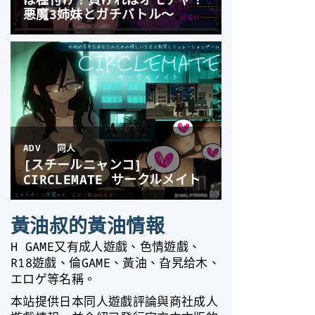
黃油叔的黃油情報
H GAME又有成人遊戲、色情遊戲、
R18遊戲、倫GAME、黃油、旮旯给木、
エロゲ等名稱。
本站提供日本同人遊戲評論與商社成人