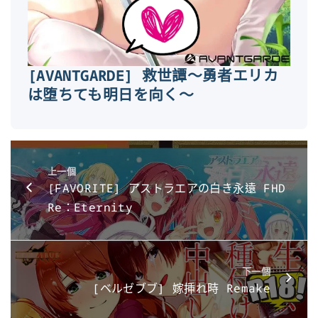
[AVANTGARDE] 救世譚～勇者エリカ
は堕ちても明日を向く～
上一個
[FAVORITE] アストラエアの白き永遠 FHD
Re：Eternity
下一個
[ベルゼブブ] 嫁挿れ時 Remake