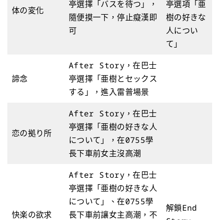
亭選擇「バスを待つ」，
亭選項「亜
体の変化
隨便摸一下，停止癡漢即
樹の好きな
可
人につい
て」
After Story，在巴士
諦念
亭選擇「亜樹とセックス
する」，進入雷普場景
After Story，在巴士
亭選擇「亜樹の好きな人
恋の拠り所
について」，在0755學
長下車前女主沒高潮
After Story，在巴士
亭選擇「亜樹の好きな人
について」、在0755學
解鎖End
快楽の欲求
長下車前讓女主高潮，不