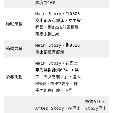
醒度到100
Main Story，到0805
為止都沒有癡漢，女主會
睡眠悪戯
睡著。到0825前累積覺
醒度未到100
Main Story，到0825
衝動の種
為止都沒有癡漢
Main Story，在巴士
亭先選對話到0741，選
凌辱衝動
擇「少女を襲う」，進入
H場景，在H中要穿上褲
子才能停止癡，下同
解鎖After
After Story，在巴士
Story巴士