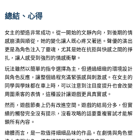
總結、心得
女主的塑造非常成功。從一開始的文靜內向，到後期的情
感崩潰與順從，她的變化讓人既心疼又著迷。聲優的演出
更是為角色注入了靈魂，尤其是她在抗拒與快感之間的掙
扎，讓人感受到強烈的情感衝擊。
玩法雖然以簡單的指令選擇為主，但通過細緻的環境設計
與角色反應，讓整個過程充滿緊張感與刺激感。在女主的
同學與學妹都在車上時，可以注意到注目度提升也會改變
周圍乘客的表情，這種設計讓遊戲更具真實感。
然而，遊戲節奏上仍有改進空間。遊戲的結局分多，但實
績的觸發完全沒有提示，沒看攻略的話要重複嘗試才能解
鎖所有內容。
總體而言，是一款值得細細品味的作品。在劇情與角色塑