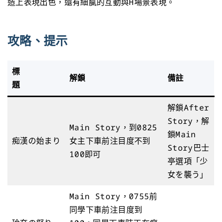
造上表現出色，還有細膩的互動與H場景表現。
攻略、提示
標
解鎖
備註
題
解鎖After
Story，解
Main Story，到0825
鎖Main
痴漢の始まり
女主下車前注目度不到
Story巴士
100即可
亭選項「少
女を襲う」
Main Story，0755前
同學下車前注目度到