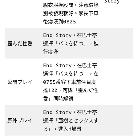
Story
脫衣服摸股間，注意環境
別被發現就好。學長下車
後癡漢到0825
End Story，在巴士亭
歪んだ性愛
選擇「バスを待つ」，進
行癡漢
End Story，在巴士亭
選擇「バスを待つ」，在
公開プレイ
0755乘客下車前注目度
達100，可與「歪んだ性
愛」同時解鎖
End Story，在巴士亭
野外プレイ
選擇「亜樹とセックスす
る」，進入H場景