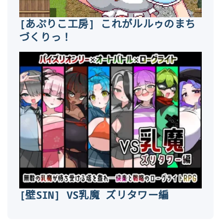
[あぷりこ工房] これがルルゥのまち
づくりっ！
[壁SIN] VS乳魔 ズリタワー編