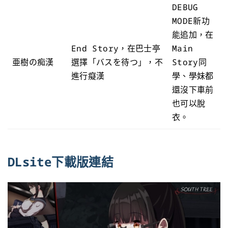
DEBUG
MODE新功
能追加，在
End Story，在巴士亭
Main
亜樹の痴漢
選擇「バスを待つ」，不
Story同
進行癡漢
學、學妹都
還沒下車前
也可以脫
衣。
DLsite下載版連結