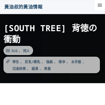
S
黃油叔的黃油情報
k
i
[SOUTH TREE] 背徳の
p
t
衝動
o
c
SLG
同人
o
n
學生
巨乳/爆乳
強姦
懷孕
水手服
t
沉淪快樂
癡漢
黑髮
e
n
t