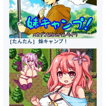
[たんたん] 妹キャンプ！