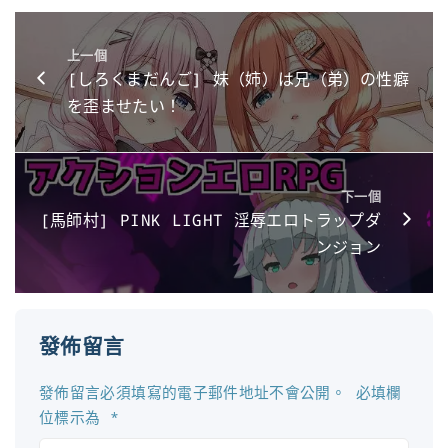
上一個
[しろくまだんご] 妹（姉）は兄（弟）の性癖
を歪ませたい！
下一個
[馬師村] PINK LIGHT 淫辱エロトラップダ
ンジョン
發佈留言
發佈留言必須填寫的電子郵件地址不會公開。
必填欄
位標示為
*