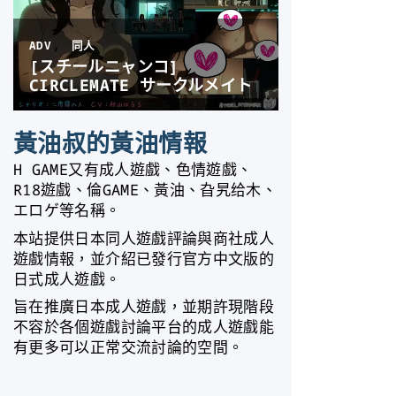
黃油叔的黃油情報
H GAME又有成人遊戲、色情遊戲、
R18遊戲、倫GAME、黃油、旮旯给木、
エロゲ等名稱。
本站提供日本同人遊戲評論與商社成人
遊戲情報，並介紹已發行官方中文版的
日式成人遊戲。
旨在推廣日本成人遊戲，並期許現階段
不容於各個遊戲討論平台的成人遊戲能
有更多可以正常交流討論的空間。