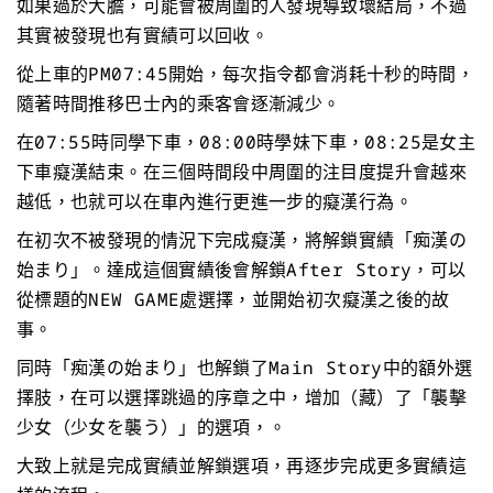
如果過於大膽，可能會被周圍的人發現導致壞結局，不過
其實被發現也有實績可以回收。
從上車的PM07:45開始，每次指令都會消耗十秒的時間，
隨著時間推移巴士內的乘客會逐漸減少。
在07:55時同學下車，08:00時學妹下車，08:25是女主
下車癡漢結束。在三個時間段中周圍的注目度提升會越來
越低，也就可以在車內進行更進一步的癡漢行為。
在初次不被發現的情況下完成癡漢，將解鎖實績「痴漢の
始まり」。達成這個實績後會解鎖After Story，可以
從標題的NEW GAME處選擇，並開始初次癡漢之後的故
事。
同時「痴漢の始まり」也解鎖了Main Story中的額外選
擇肢，在可以選擇跳過的序章之中，增加（藏）了「襲擊
少女（少女を襲う）」的選項，。
大致上就是完成實績並解鎖選項，再逐步完成更多實績這