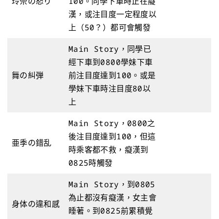
玲奈の怒り
100。同學下車時正在癡
漢，或注目度一定程度以
上（50？）都可會觸發
Main Story，同學已
經下車到0800學妹下車
舞の糾弾
前注目度達到100。或是
學妹下車時注目度80以
上
Main Story，0800之
後注目度達到100，但這
亜季の錯乱
時乘客都不救，癡漢到
0825時觸發
Main Story，到0805
為止都沒有癡漢，女主會
身体の違和感
睡著。到0825前累積覺