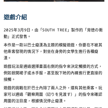
遊戲介紹
2025年3月9日，由「SOUTH TREE」製作的「背徳の衝
動」正式發售。
本作是一款以巴士癡漢為主題的模擬遊戲，你要在不被其
他乘客發現的情況下，對坐在身旁的女學生進行各種癡
漢。
遊戲玩法是通過選擇畫面右側的指令來決定觸摸的方式，
例如掀開裙子或水手服，甚至脫下她的內褲進行更直接的
接觸。
遊戲的挑戰在於巴士內除了兩人之外，還有其他乘客。玩
家可以通過「觀察周圍（辺りを見渡す）」的指令來確認
周圍的注目度，根據情況停止癡漢。