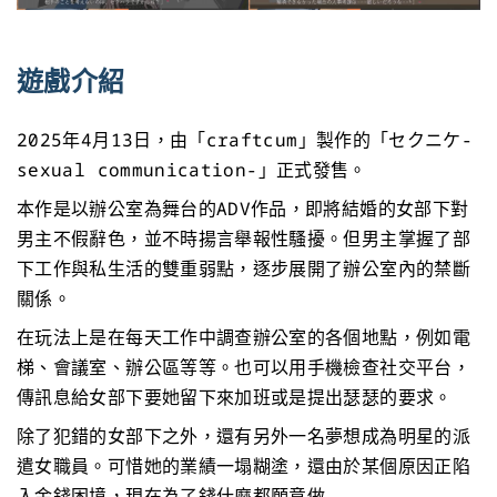
遊戲介紹
2025年4月13日，由「craftcum」製作的「セクニケ-
sexual communication-」正式發售。
本作是以辦公室為舞台的ADV作品，即將結婚的女部下對
男主不假辭色，並不時揚言舉報性騷擾。但男主掌握了部
下工作與私生活的雙重弱點，逐步展開了辦公室內的禁斷
關係。
在玩法上是在每天工作中調查辦公室的各個地點，例如電
梯、會議室、辦公區等等。也可以用手機檢查社交平台，
傳訊息給女部下要她留下來加班或是提出瑟瑟的要求。
除了犯錯的女部下之外，還有另外一名夢想成為明星的派
遣女職員。可惜她的業績一塌糊塗，還由於某個原因正陷
入金錢困境，現在為了錢什麼都願意做……