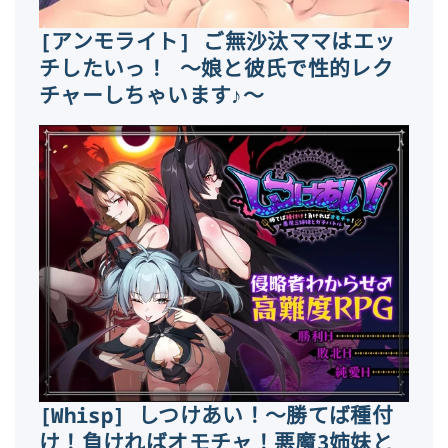
[アンモライト] ご無沙汰ママはエッ
チしたいっ！ ～娘と彼氏で性的レク
チャーしちゃいます♪～
[Whisp] しつけあい！～勝てば種付
け！負ければオモチャ！悪魔3姉妹と