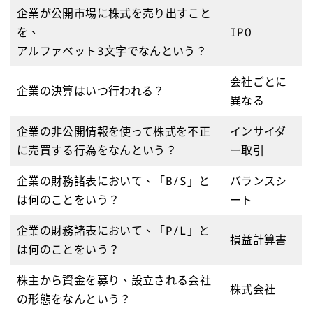
企業が公開市場に株式を売り出すこと
を、
IPO
アルファベット3文字でなんという？
会社ごとに
企業の決算はいつ行われる？
異なる
企業の非公開情報を使って株式を不正
インサイダ
に売買する行為をなんという？
ー取引
企業の財務諸表において、「B/S」と
バランスシ
は何のことをいう？
ート
企業の財務諸表において、「P/L」と
損益計算書
は何のことをいう？
株主から資金を募り、設立される会社
株式会社
の形態をなんという？