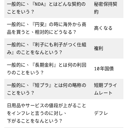
一般的に、『NDA』とはどんな契約の
秘密保持契
ことをいう？
約
一般的に、『円安』の時に海外から商
高くなる
品を買うと、相対的にどうなる？
一般的に、『利子にも利子がつく仕組
複利
み』のことをなんという？
一般的に、『長期金利』とは何の利回
10年国債
りのことをいう？
一般的に、『短プラ』とは何の略称の
短期プライ
ことをいう？
ムレート
日用品やサービスの値段が上がること
をインフレと言うのに対し、
デフレ
下がることをなんという？