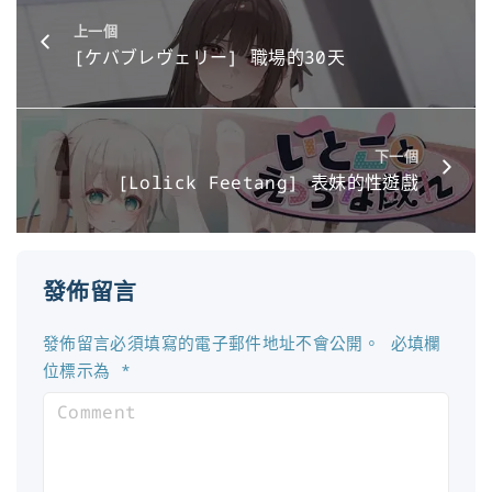
上一個
[ケバブレヴェリー] 職場的30天
下一個
[Lolick Feetang] 表妹的性遊戲
發佈留言
發佈留言必須填寫的電子郵件地址不會公開。
必填欄
位標示為
*
C
o
m
m