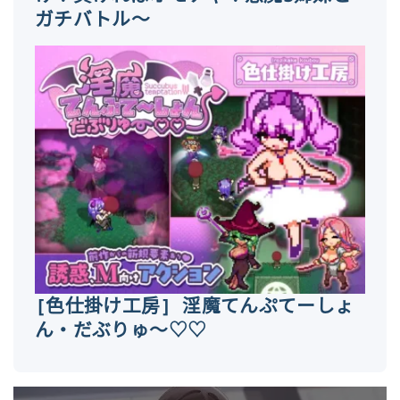
ガチバトル～
[色仕掛け工房] 淫魔てんぷてーしょ
ん・だぶりゅ～♡♡