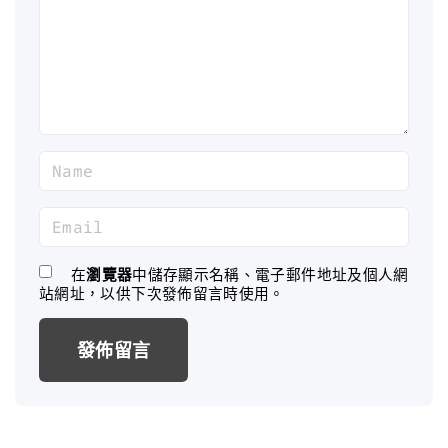
e
n
t
N
a
m
E
e
m
*
a
在
瀏覽器
中儲存顯示名稱、電子郵件地址及個人網
站網址，以供下次發佈留言時使用。
i
l
*