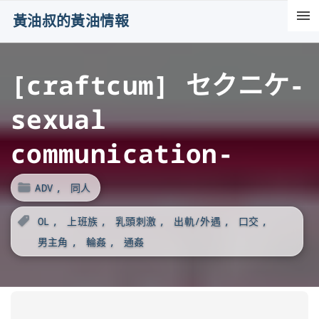
S
黃油叔的黃油情報
k
i
[craftcum] セクニケ-
p
t
sexual
o
c
communication-
o
n
ADV
同人
t
OL
上班族
乳頭刺激
出軌/外遇
口交
e
男主角
輪姦
通姦
n
t