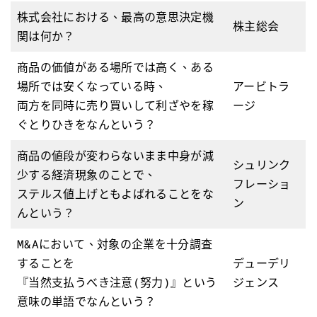
株式会社における、最高の意思決定機
株主総会
関は何か？
商品の価値がある場所では高く、ある
場所では安くなっている時、
アービトラ
両方を同時に売り買いして利ざやを稼
ージ
ぐとりひきをなんという？
商品の値段が変わらないまま中身が減
シュリンク
少する経済現象のことで、
フレーショ
ステルス値上げともよばれることをな
ン
んという？
M&Aにおいて、対象の企業を十分調査
することを
デューデリ
『当然支払うべき注意(努力)』という
ジェンス
意味の単語でなんという？