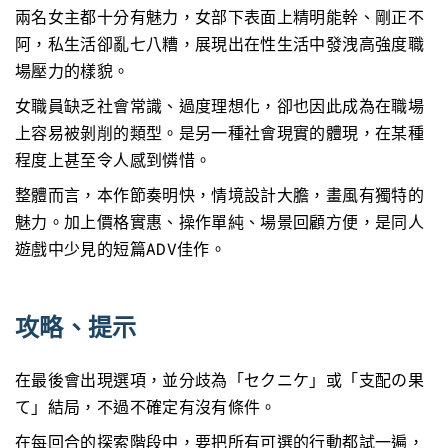
兩名女主都十分有魅力，女部下表面上精明能幹、剛正不
阿，私生活卻亂七八糟，展現出在性生活中發洩高強度職
場壓力的樣貌。
女職員缺乏社會常識、過度理想化，卻也因此成為在職場
上容易被剝削的類型。是另一種社會現實的體現，在某種
程度上甚至令人感到憐惜。
整體而言，本作節奏明快，情境設計大膽，畫風有獨特的
魅力。加上價格實惠、操作單純、場景回顧方便，是同人
遊戲中少見的短篇ADV佳作。
攻略、提示
在最後會出現選項，並分歧為「セクニケ」或「支配の果
て」結局，不過不確定有沒有條件。
在每回合的探索階段中，要把所有可選的行動都試一遍，