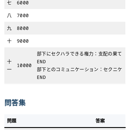
七
6000
八
7000
九
8000
十
9000
部下にセクハラできる権力：支配の果て
十
END
10000
一
部下とのコミュニケーション：セクニケ
END
問答集
問題
答案