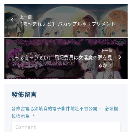
上一個
[ま～まれぇど] バカップル＊サプリメント
下一個
[みるきーうぇい] 風紀委員は女淫魔の夢を見
るか？
發佈留言
發佈留言必須填寫的電子郵件地址不會公開。
必填欄
位標示為
*
C