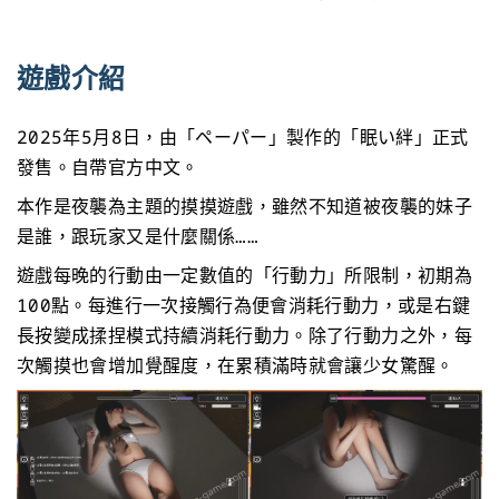
遊戲介紹
2025年5月8日，由「ペーパー」製作的「眠い絆」正式
發售。自帶官方中文。
本作是夜襲為主題的摸摸遊戲，雖然不知道被夜襲的妹子
是誰，跟玩家又是什麼關係……
遊戲每晚的行動由一定數值的「行動力」所限制，初期為
100點。每進行一次接觸行為便會消耗行動力，或是右鍵
長按變成揉捏模式持續消耗行動力。除了行動力之外，每
次觸摸也會增加覺醒度，在累積滿時就會讓少女驚醒。