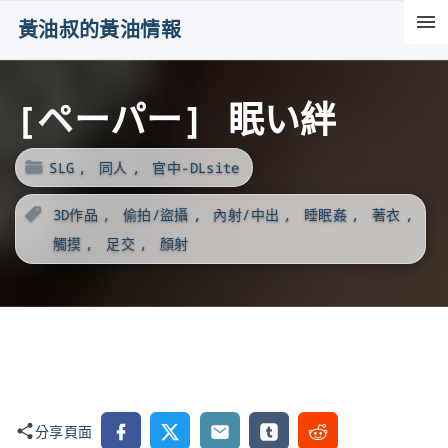
S
黃油叔的黃油情報
k
i
[ペーパー] 眠い絆
p
t
o
SLG
同人
官中-DLsite
c
3D作品
偷拍/盜攝
內射/中出
睡眠姦
著衣
o
觸摸
足交
顏射
n
t
e
n
t
Facebook
X
Email
Tumblr
Reddit
分享頁面