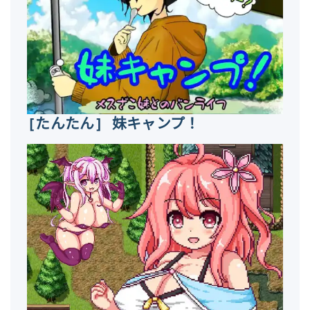
[たんたん] 妹キャンプ！