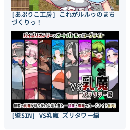
[あぷりこ工房] これがルルゥのまち
づくりっ！
[壁SIN] VS乳魔 ズリタワー編