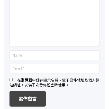
o
m
m
e
n
t
N
a
m
E
e
m
*
a
在
瀏覽器
中儲存顯示名稱、電子郵件地址及個人網
站網址，以供下次發佈留言時使用。
i
l
*