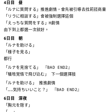
4日目 昼
「ルナに質問する」推進劇情，會先被引導去找莉菈商量
「リラに相談する」會被強制選擇這個
「えっちな質問をする」H劇情
由下到上都選一次就好。
6日目 朝
「ルナを助ける」
「様子を見る」
都行
「ルナを見捨てる」 『BAD END2』
「犠牲覚悟で飛び込む」 下一個選擇肢
「ルナを助ける」 推進劇情
「……気持ちいいこと？」 『BAD END2』
6日目 深夜
「胸元を隠す」
「……」