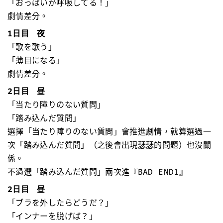
「おっぱいが呼吸してる！」
劇情差分。
1日目 夜
「歌を歌う」
「薄目になる」
劇情差分。
2日目 昼
「当たり障りのない質問」
「踏み込んだ質問」
選擇「当たり障りのない質問」會推進劇情，就算選過一
次「踏み込んだ質問」（之後會出現瑟瑟的問題）也沒關
係。
不過選「踏み込んだ質問」兩次進『BAD END1』
2日目 昼
「ブラを外したらどうだ？」
「インナーを脱げば？」