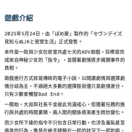
遊戲介紹
2025年5月24日，由「ぽめ屋」製作的「セヴンデイズ
見知らぬJKと密室生活」正式發售。
本作是一款與少女在密室共處七天的ADV遊戲，目標是完
成來自神秘少女的「指令」，並隨著劇情逐步揭開事件的
真相。
遊戲進行方式就是傳統的電子小說，以閱讀劇情與選擇劇
情分歧為主，不過絕大多數的選擇肢就僅只是劇情差分，
只有少數會觸發Bad End。
一開始，大叔與社長千金彼此充滿戒心，但隨著任務的進
行與共處的時間累積，兩人間的關係逐漸產生微妙變化。
而少女所下達的指令不只包含日常行動，也涉及羞恥甚至
過激的行為，像是在被手銬鎖在一起的狀況下一起如廁，