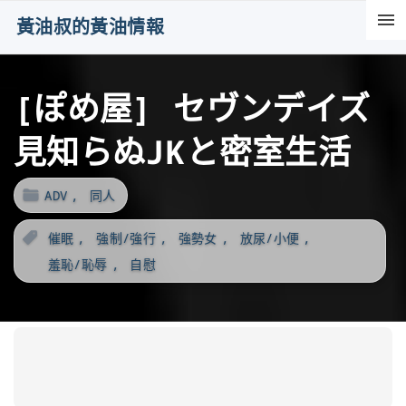
S
黃油叔的黃油情報
k
i
[ぽめ屋] セヴンデイズ
p
t
見知らぬJKと密室生活
o
c
ADV
同人
o
n
催眠
強制/強行
強勢女
放尿/小便
t
羞恥/恥辱
自慰
e
n
t