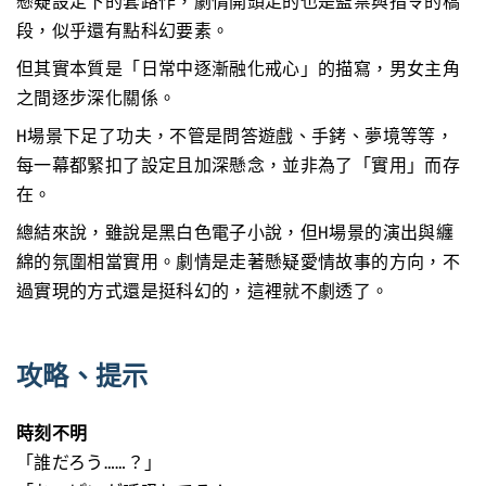
懸疑設定下的套路作，劇情開頭走的也是監禁與指令的橋
段，似乎還有點科幻要素。
但其實本質是「日常中逐漸融化戒心」的描寫，男女主角
之間逐步深化關係。
H場景下足了功夫，不管是問答遊戲、手銬、夢境等等，
每一幕都緊扣了設定且加深懸念，並非為了「實用」而存
在。
總結來說，雖說是黑白色電子小說，但H場景的演出與纏
綿的氛圍相當實用。劇情是走著懸疑愛情故事的方向，不
過實現的方式還是挺科幻的，這裡就不劇透了。
攻略、提示
時刻不明
「誰だろう……？」