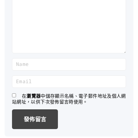
m
m
e
n
t
N
a
m
E
e
m
*
a
在
瀏覽器
中儲存顯示名稱、電子郵件地址及個人網
站網址，以供下次發佈留言時使用。
i
l
*