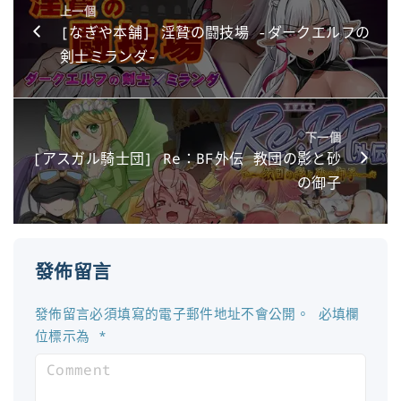
上一個
[なぎや本舗] 淫贄の闘技場 -ダークエルフの
剣士ミランダ-
下一個
[アスガル騎士団] Re：BF外伝 教団の影と砂
の御子
發佈留言
發佈留言必須填寫的電子郵件地址不會公開。
必填欄
位標示為
*
C
o