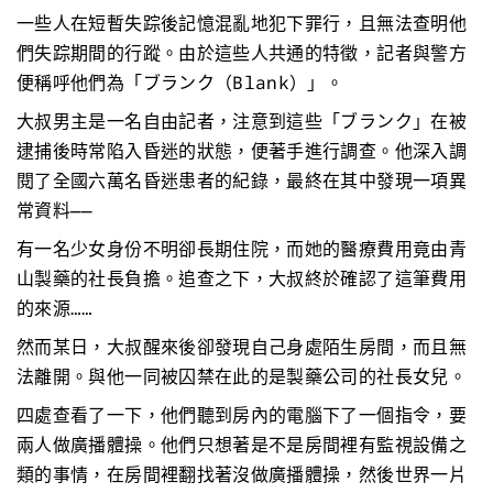
一些人在短暫失踪後記憶混亂地犯下罪行，且無法查明他
們失踪期間的行蹤。由於這些人共通的特徵，記者與警方
便稱呼他們為「ブランク（Blank）」。
大叔男主是一名自由記者，注意到這些「ブランク」在被
逮捕後時常陷入昏迷的狀態，便著手進行調查。他深入調
閱了全國六萬名昏迷患者的紀錄，最終在其中發現一項異
常資料——
有一名少女身份不明卻長期住院，而她的醫療費用竟由青
山製藥的社長負擔。追查之下，大叔終於確認了這筆費用
的來源……
然而某日，大叔醒來後卻發現自己身處陌生房間，而且無
法離開。與他一同被囚禁在此的是製藥公司的社長女兒。
四處查看了一下，他們聽到房內的電腦下了一個指令，要
兩人做廣播體操。他們只想著是不是房間裡有監視設備之
類的事情，在房間裡翻找著沒做廣播體操，然後世界一片