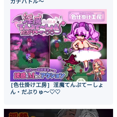
ガチバトル～
[色仕掛け工房] 淫魔てんぷてーしょ
ん・だぶりゅ～♡♡