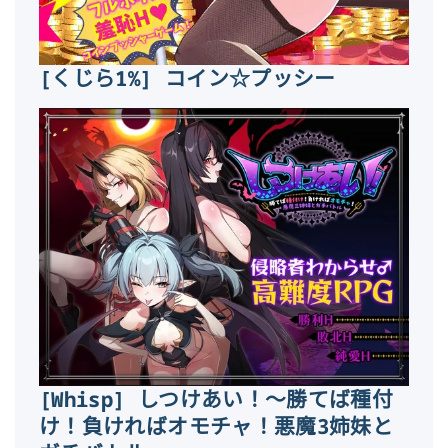
[くじら1%] コイン☆プッシー
[Whisp] しつけあい！～勝てば種付
け！負ければオモチャ！悪魔3姉妹と