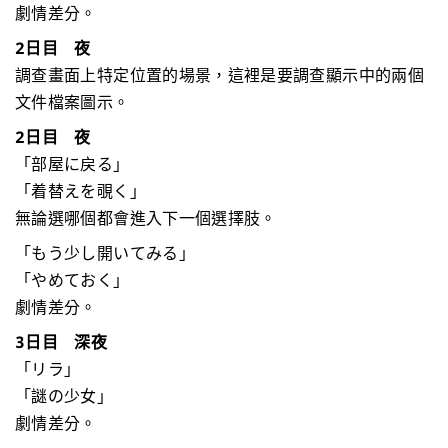
劇情差分。
2日目 夜
調查畫面上特定位置的場景，這裡是要調查顯示中的兩個
文件檔案圖示。
2日目 夜
「部屋に戻る」
「着替えを覗く」
無論選哪個都會進入下一個選擇肢。
「もう少し開いてみる」
「やめておく」
劇情差分。
3日目 深夜
「リラ」
「謎の少女」
劇情差分。