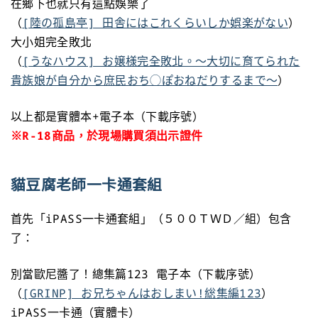
在鄉下也就只有這點娛樂了
（
[陸の孤島亭] 田舎にはこれくらいしか娯楽がない
）
大小姐完全敗北
（
[うなハウス] お嬢様完全敗北。～大切に育てられた
貴族娘が自分から庶民おち◯ぽおねだりするまで～
）
以上都是實體本+電子本（下載序號）
※R-18商品，於現場購買須出示證件
貓豆腐老師一卡通套組
首先「iPASS一卡通套組」（５００ＴＷＤ／組）包含
了：
別當歐尼醬了！總集篇123 電子本（下載序號）
（
[GRINP] お兄ちゃんはおしまい!総集編123
）
iPASS一卡通（實體卡）