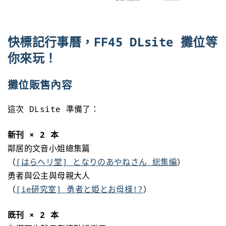
快標記行事曆，FF45 DLsite 攤位等
你來玩！
攤位販售內容
這次 DLsite 準備了：
新刊 × 2 本
鄰居的文音小姐總集篇
（
[はらヘリ堂] となりのあやねさん 総集編
）
勇者與公主與母親大人
（
[ie研究室] 勇者と姫とお母様!?
）
既刊 × 2 本