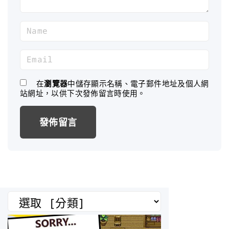
N
a
m
E
e
m
*
a
在
瀏覽器
中儲存顯示名稱、電子郵件地址及個人網
站網址，以供下次發佈留言時使用。
i
l
*
分
類