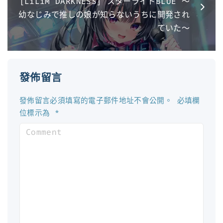
[LiLiM DARKNESS] スターライトBLUE ～
幼なじみで推しの娘が知らないうちに開発され
ていた～
發佈留言
發佈留言必須填寫的電子郵件地址不會公開。
必填欄
位標示為
*
C
o
m
m
e
n
t