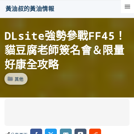
S
黃油叔的黃油情報
k
i
DLsite強勢參戰FF45！
p
t
貓豆腐老師簽名會＆限量
o
c
好康全攻略
o
n
其他
t
e
n
t