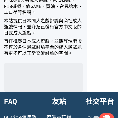
H GAME又有成人遊戲、色情遊戲、
R18遊戲、倫GAME、黃油、旮旯给木、
エロゲ等名稱。
本站提供日本同人遊戲評論與商社成人
遊戲情報，並介紹已發行官方中文版的
日式成人遊戲。
旨在推廣日本成人遊戲，並期許現階段
不容於各個遊戲討論平台的成人遊戲能
有更多可以正常交流討論的空間。
FAQ
友站
社交平台
連結
X
Discord
DLsite使用教
亞洲電玩通