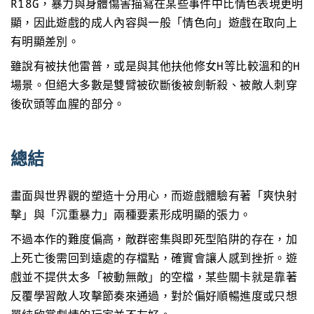
R18G，暴力與身體傷害描寫在某些事件中比情色表現更明
顯，因此遊戲的成人內容與一般「情色向」遊戲在取向上
有明顯差別。
雖說有被扶他雷普，或是與其他扶他修女H等比較溫和的H
場景。但絕大多數是雙臂被砍斷後被劍斬殺、被敵人刺穿
後砍頭等血腥的部分。
總結
畫面與世界觀的塑造十分用心，而遊戲體驗有著「爽快射
擊」與「沉重暴力」兩種要素形成明顯的張力。
不過本作的難度偏高，敵群密集與即死型陷阱的存在，加
上死亡後需回到遠處的存檔點，確實會讓人感到挫折。遊
戲並不提供太多「被動無敵」的空檔，某些關卡就是靠著
反覆學習敵人攻擊節奏來通過，對於偏好順暢進度或只想