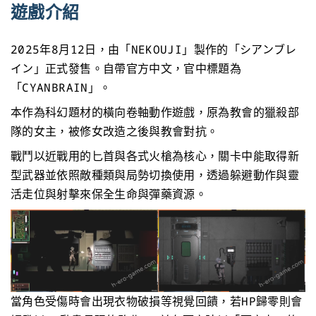
遊戲介紹
2025年8月12日，由「NEKOUJI」製作的「シアンブレ
イン」正式發售。自帶官方中文，官中標題為
「CYANBRAIN」。
本作為科幻題材的橫向卷軸動作遊戲，原為教會的獵殺部
隊的女主，被修女改造之後與教會對抗。
戰鬥以近戰用的匕首與各式火槍為核心，關卡中能取得新
型武器並依照敵種類與局勢切換使用，透過躲避動作與靈
活走位與射擊來保全生命與彈藥資源。
當角色受傷時會出現衣物破損等視覺回饋，若HP歸零則會