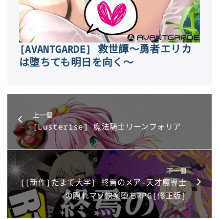
[AVANTGARDE] 救世譚～勇者エリカ
は堕ちても明日を向く～
上一個
[Lusterise] 魔法騎士リーンフォリア
下一個
[[新作]たまて大学] 終焉のメア-天才魔導士
の隠れマゾ快楽堕ちRPG[修正版]