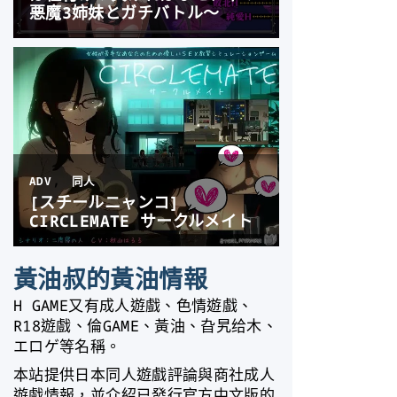
黃油叔的黃油情報
H GAME又有成人遊戲、色情遊戲、
R18遊戲、倫GAME、黃油、旮旯给木、
エロゲ等名稱。
本站提供日本同人遊戲評論與商社成人
遊戲情報，並介紹已發行官方中文版的