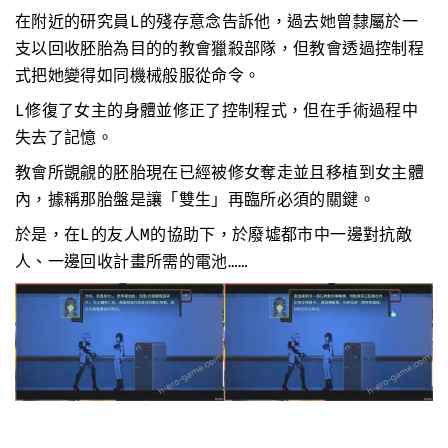
在附近的研究員L的殘存意念告訴他，過去她曾隸屬於一
支以回收胚胎為目的的教會獵殺部隊，但教會透過控制程
式把她變得如同機械般服從命令。
L修復了女主的身體並修正了控制程式，但在手術過程中
失去了記憶。
教會所覬覦的胚胎現在已經被修女奪走並且移植到女主體
內，據稱那胎盤是讓「雙生」再臨所必須的關鍵。
於是，在L的友人M的協助下，於廢墟都市中一邊對抗敵
人、一邊回收計畫所需的電池……