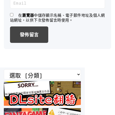
E
e
m
*
a
在
瀏覽器
中儲存顯示名稱、電子郵件地址及個人網
站網址，以供下次發佈留言時使用。
i
l
*
分
類