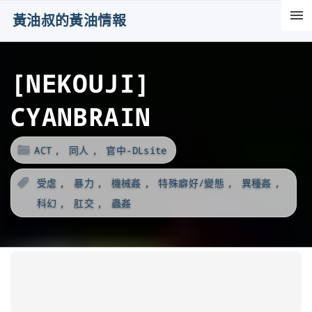
S
黃油叔的黃油情報
k
i
[NEKOUJI]
p
t
CYANBRAIN
o
c
ACT
同人
官中-DLsite
o
n
受虐
暴力
機械姦
特殊癖好/變態
異種姦
t
科幻
肛交
蟲姦
e
n
t