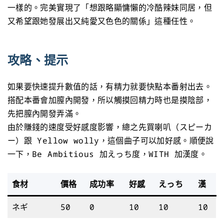
一樣的。完美實現了「想跟略顯慵懶的冷酷辣妹同居，但
又希望跟她發展出又純愛又色色的關係」這種任性。
攻略、提示
如果要快速提升數值的話，有精力就要快點本番射出去。
搭配本番會加膣內開發，所以觸摸回精力時也是摸陰部，
先把膣內開發弄滿。
由於賺錢的速度受好感度影響，總之先買喇叭（スピーカ
ー）跟 Yellow wolly，這個曲子可以加好感。順便說
一下，Be Ambitious 加えっち度，WITH 加漢度。
食材
價格
成功率
好感
えっち
漢
ネギ
50
0
10
10
10