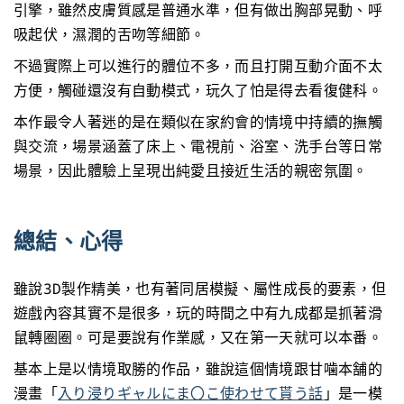
引擎，雖然皮膚質感是普通水準，但有做出胸部晃動、呼
吸起伏，濕潤的舌吻等細節。
不過實際上可以進行的體位不多，而且打開互動介面不太
方便，觸碰還沒有自動模式，玩久了怕是得去看復健科。
本作最令人著迷的是在類似在家約會的情境中持續的撫觸
與交流，場景涵蓋了床上、電視前、浴室、洗手台等日常
場景，因此體驗上呈現出純愛且接近生活的親密氛圍。
總結、心得
雖說3D製作精美，也有著同居模擬、屬性成長的要素，但
遊戲內容其實不是很多，玩的時間之中有九成都是抓著滑
鼠轉圈圈。可是要說有作業感，又在第一天就可以本番。
基本上是以情境取勝的作品，雖說這個情境跟甘噛本舗的
漫畫「
入り浸りギャルにま〇こ使わせて貰う話
」是一模