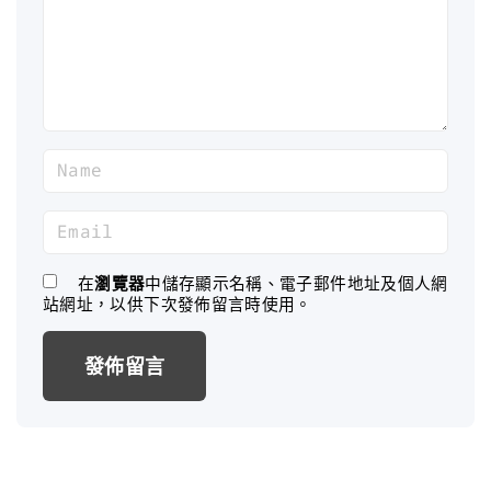
e
n
t
N
a
m
E
e
m
*
a
在
瀏覽器
中儲存顯示名稱、電子郵件地址及個人網
站網址，以供下次發佈留言時使用。
i
l
*