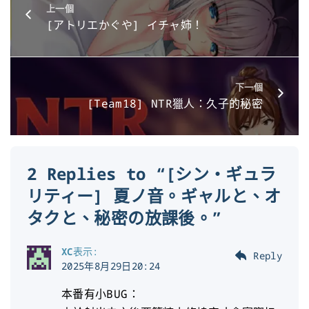
上一個
[アトリエかぐや] イチャ姉！
下一個
[Team18] NTR獵人：久子的秘密
2 Replies to “[シン・ギュラ
リティー] 夏ノ音。ギャルと、オ
タクと、秘密の放課後。”
XC
表示:
Reply
2025年8月29日20:24
本番有小BUG：