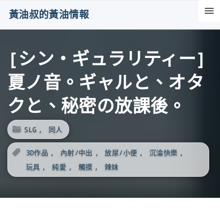
S
黃油叔的黃油情報
k
i
[シン・ギュラリティー]
p
t
夏ノ音。ギャルと、オタ
o
c
クと、秘密の放課後。
o
n
SLG
同人
t
3D作品
內射/中出
放尿/小便
沉淪快樂
e
玩具
純愛
觸摸
辣妹
n
t