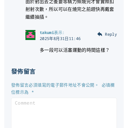
由於射出去之後要等精力條燒完才會實際扣
射射次數，所以可以在燒完之前趕快再戴套
繼續抽插。
takumi
表示:
Reply
2025年8月31日11:46
多一段可以活塞運動的時間這樣？
發佈留言
發佈留言必須填寫的電子郵件地址不會公開。
必填欄
位標示為
*
C
o
m
m