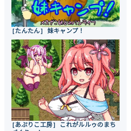
[たんたん] 妹キャンプ！
[あぷりこ工房] これがルルゥのまち