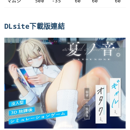
マムシ
500
-35
60
60
60
DLsite下載版連結