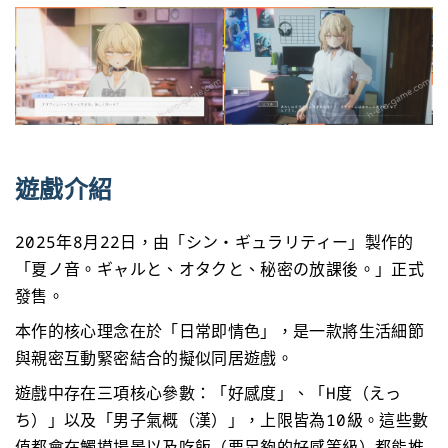
遊戲介紹
2025年8月22日，由「シン・ギュラリティー」製作的
「夏ノ音。ギャルと、オタクと、秘密の放課後。」正式
發售。
本作的核心理念在於「日常即情色」，是一款將生活細節
與親密互動緊密結合的擬似同居遊戲。
遊戲中存在三項核心參數：「好感度」、「H度（えっ
ち）」以及「男子氣概（漢）」，上限皆為10級。這些數
值都會在觸摸場景以及吃飯（要足夠的好感等級）都能推