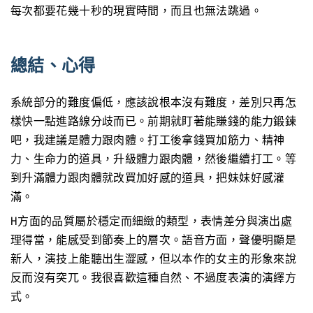
每次都要花幾十秒的現實時間，而且也無法跳過。
總結、心得
系統部分的難度偏低，應該說根本沒有難度，差別只再怎
樣快一點進路線分歧而已。前期就盯著能賺錢的能力鍛鍊
吧，我建議是體力跟肉體。打工後拿錢買加筋力、精神
力、生命力的道具，升級體力跟肉體，然後繼續打工。等
到升滿體力跟肉體就改買加好感的道具，把妹妹好感灌
滿。
H方面的品質屬於穩定而細緻的類型，表情差分與演出處
理得當，能感受到節奏上的層次。語音方面，聲優明顯是
新人，演技上能聽出生澀感，但以本作的女主的形象來說
反而沒有突兀。我很喜歡這種自然、不過度表演的演繹方
式。