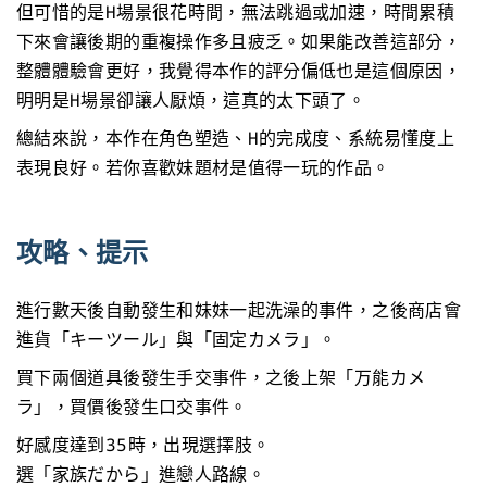
但可惜的是H場景很花時間，無法跳過或加速，時間累積
下來會讓後期的重複操作多且疲乏。如果能改善這部分，
整體體驗會更好，我覺得本作的評分偏低也是這個原因，
明明是H場景卻讓人厭煩，這真的太下頭了。
總結來說，本作在角色塑造、H的完成度、系統易懂度上
表現良好。若你喜歡妹題材是值得一玩的作品。
攻略、提示
進行數天後自動發生和妹妹一起洗澡的事件，之後商店會
進貨「キーツール」與「固定カメラ」。
買下兩個道具後發生手交事件，之後上架「万能カメ
ラ」，買價後發生口交事件。
好感度達到35時，出現選擇肢。
選「家族だから」進戀人路線。