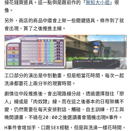
接花錢買道具。這一點倒是跟前作的「
無知大小姐
」很
像。
另外，商店的商品中還會上架一些關鍵道具，條件到了就
會出現，買了之後推進主線。
工口部分的演出是中割動畫，但是相當花時間，每次一起
洗澡都要花上兩分半的現實時間。
劇情往中段推進後，會出現路線分歧，透過選擇肢往「戀
人」線或是「肉奴隸」線。而在這之後基本的日程架構不
變，仍然需要在每天安排對話、觸碰、自主訓練、打工與
晚間讀書，不過在20:00之後選讀書會隨機出現H事件。
H事件會增加手、口跟SEX經驗，但是與洗澡一樣花時間，