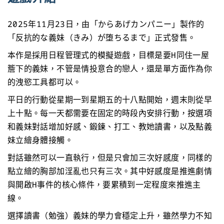
2025年11月23日，由「からあげカンパニー」製作的
「反抗的な義妹（きみ）が堕ちるまで」正式發售。
本作是採用日程管理式的模擬遊戲，目標是要H同住一屋
簷下的義妹，不管是情投意合的戀人，還是單方面作為你
的洩慾工具都可以。
平日的行動從星期一到星期五的十八點開始，週末則從早
上十點。每一天都需要在固定的時段內安排行動，按選項
和義妹對話增加好感、鍛鍊、打工、教她讀書，以及點義
妹立繪身體接觸。
對話雖然可以一直執行，但是只會加三次好感度，同樣的
點立繪的胸部加淫亂也只有三次。其中好感度是推進劇情
與開啟H事件的核心條件，要累積到一定程度來推進主
線。
選擇讀書（勉強）義妹的學力會穩定上升，雖然學力不知