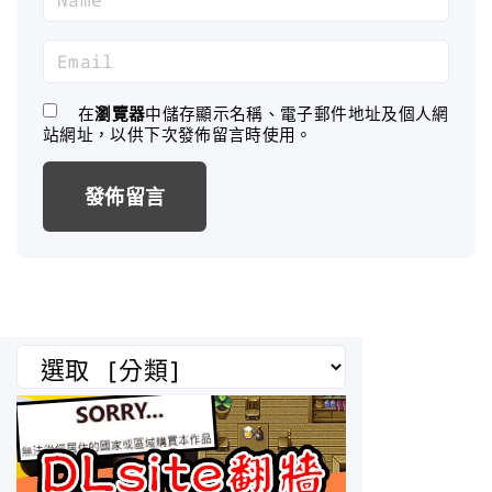
a
m
E
e
m
*
a
在
瀏覽器
中儲存顯示名稱、電子郵件地址及個人網
站網址，以供下次發佈留言時使用。
i
l
*
分
類