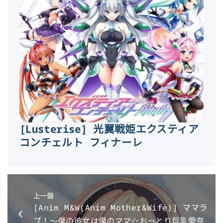
[Lusterise] 光翼戦姫エクスティア
コンチェルト フィナーレ
上一個
[Anim M&W(Anim Mother&Wife)] ママラ
ブ！～僕の彼女は僕のママ☆おっとり巨乳愛奈