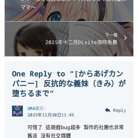
ママ～
下一個
2025年十二月DLsite限時免費
One Reply to “[からあげカン
パニー] 反抗的な義妹（きみ）が
堕ちるまで”
UMA
表示:
Reply
2025年11月30日11:45
可惜了 這遊戲bug超多 製作的社團也非常
舊派 沒有社交媒體