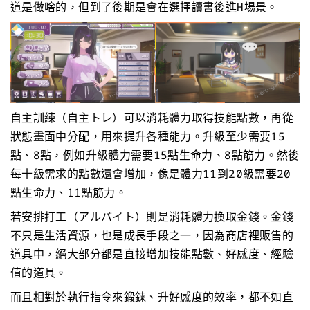
道是做啥的，但到了後期是會在選擇讀書後進H場景。
自主訓練（自主トレ）可以消耗體力取得技能點數，再從
狀態畫面中分配，用來提升各種能力。升級至少需要15
點、8點，例如升級體力需要15點生命力、8點筋力。然後
每十級需求的點數還會增加，像是體力11到20級需要20
點生命力、11點筋力。
若安排打工（アルバイト）則是消耗體力換取金錢。金錢
不只是生活資源，也是成長手段之一，因為商店裡販售的
道具中，絕大部分都是直接增加技能點數、好感度、經驗
值的道具。
而且相對於執行指令來鍛鍊、升好感度的效率，都不如直