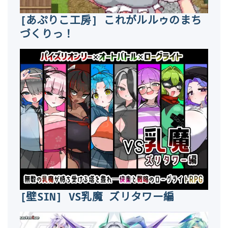
[あぷりこ工房] これがルルゥのまち
づくりっ！
[壁SIN] VS乳魔 ズリタワー編