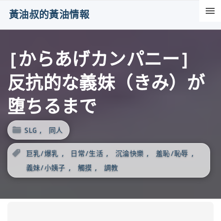
S
黃油叔的黃油情報
k
i
[からあげカンパニー]
p
t
反抗的な義妹（きみ）が
o
c
堕ちるまで
o
n
SLG
同人
t
巨乳/爆乳
日常/生活
沉淪快樂
羞恥/恥辱
e
義妹/小姨子
觸摸
調教
n
t