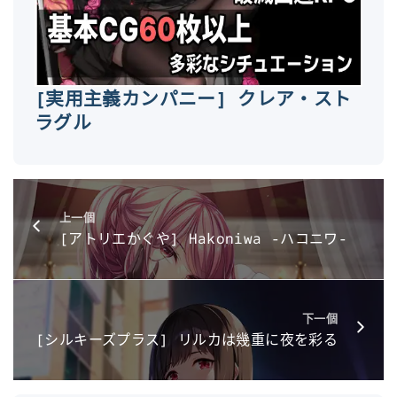
[実用主義カンパニー] クレア・スト
ラグル
上一個
[アトリエかぐや] Hakoniwa -ハコニワ-
下一個
[シルキーズプラス] リルカは幾重に夜を彩る