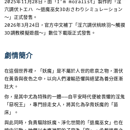
2025年11月28日，由「I’m moralist」製作的「淫
穴調伏トエハ ～退魔巫女3Dおさわりシミュレーション
～」正式發售。
2026年3月24日，官方中文補丁「淫穴調伏桃映羽～觸摸
3D調教模擬遊戲～」數位下載版正式發售。
劇情簡介
在這個世界裡，「妖魔」是不屬於人世的悲哀之物，潛伏
在黃昏與夜色之中，以向人們灌輸恐懼與絕望為養分逐漸
壯大。
你，是其中尤為特殊的一體──自平安時代便被畏懼的淫鬼
「惡呪王」，專門掠走女人，將其化為孕育妖魔的「苗
床」。
與此同時，負責驅除妖魔、淨化世間的「退魔巫女」也在