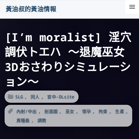
S
黃油叔的黃油情報
k
i
[I’m moralist] 淫穴
p
t
調伏トエハ ～退魔巫女
o
c
3Dおさわりシミュレーシ
o
ョン～
n
t
SLG
同人
官中-DLsite
e
n
內射/中出
剖面圖
巫女
懷孕
拘束
生產
t
異種姦
調教