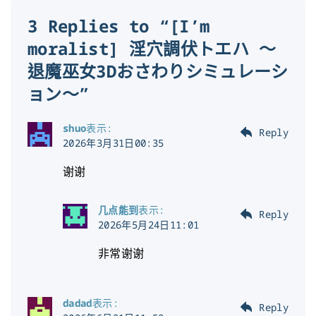
3 Replies to “[I’m
moralist] 淫穴調伏トエハ ～
退魔巫女3Dおさわりシミュレーシ
ョン～”
shuo
表示:
Reply
2026年3月31日00:35
谢谢
几点能到
表示:
Reply
2026年5月24日11:01
非常谢谢
dadad
表示:
Reply