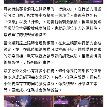
每次行動都會消耗左側顯示的「行動力」，在行動力用盡
前可以自由分配要集中攻擊哪一個部位。畫面右側則有
「快樂」以及「汙染」，前者隨著刺激累積，但連續觸碰
同樣部位會導致敏感度降低，也就是部位下方的深紅條，
導致獲得的快樂逐漸減少。
當快樂到達上限時會達到絕頂，在女主絕頂中行動力會被
鎖定，並且在此時繼續觸摸可以推高汙染。達成階段要求
的汙染目標，就可以視為該章節的調教成功，推進劇情與
後續懷孕、分娩相關的事件。
除了汙染之外也有許多小任務，條件像是特定部位的快樂
值多少或是絕頂幾次之類的。有些小任務有獎勵，但有些
小任務是存在的同時就有減益，像是快樂、汙染減少等
等，要完成小任務才會消除減益。