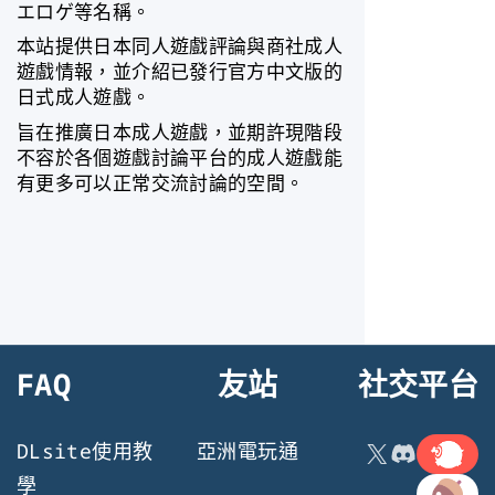
エロゲ等名稱。
本站提供日本同人遊戲評論與商社成人
遊戲情報，並介紹已發行官方中文版的
日式成人遊戲。
旨在推廣日本成人遊戲，並期許現階段
不容於各個遊戲討論平台的成人遊戲能
有更多可以正常交流討論的空間。
FAQ
友站
社交平台
連結
X
Discord
DLsite使用教
亞洲電玩通
連結
學