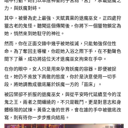
暗中行動。她們以本應神聖的子宮為「宮」，承載退魔之
力，與妖魔對峙。
其中，被譽為史上最強、天賦異稟的退魔巫女，正四處狩
獵古老的鬼怪。聽聞這個傳聞後，你將下一個獵物鎖定為
她，悄然來到她駐守的神社。
然而，你在正面交鋒中幾乎被她祓滅，只能勉強保住性
命。為了奪回主導權，你趁她入浴之際下手，在不動聲色
間下了藥，成功將這位天才退魔巫女拘束在手中。
在你的眼中，女人只是用來孕育妖魔的容器。即便被捉
住，她仍不肯放下高傲的態度，你於是決意使用一切手
段，將她調教成徹底屬於妖魔一方的「苗床」。
被囚禁卻不折服的退魔巫女，與從平安時代延續至今的淫
鬼之王，兩者之間纏繞的，不只是戰鬥，更是對意志和身
體極限的試煉。黃昏之後的世界，會在誰的手中被徹底改
寫，則有待你一步步推向結局。