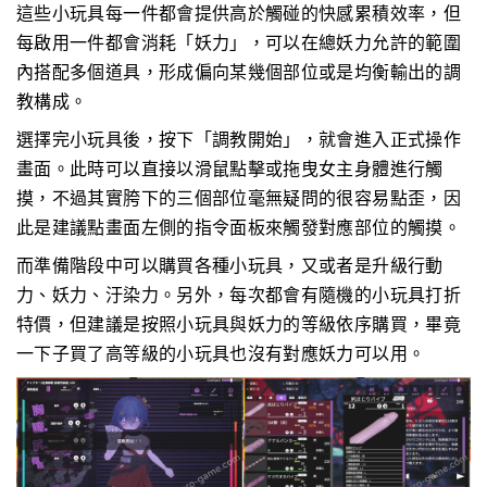
這些小玩具每一件都會提供高於觸碰的快感累積效率，但
每啟用一件都會消耗「妖力」，可以在總妖力允許的範圍
內搭配多個道具，形成偏向某幾個部位或是均衡輸出的調
教構成。
選擇完小玩具後，按下「調教開始」，就會進入正式操作
畫面。此時可以直接以滑鼠點擊或拖曳女主身體進行觸
摸，不過其實胯下的三個部位毫無疑問的很容易點歪，因
此是建議點畫面左側的指令面板來觸發對應部位的觸摸。
而準備階段中可以購買各種小玩具，又或者是升級行動
力、妖力、汙染力。另外，每次都會有隨機的小玩具打折
特價，但建議是按照小玩具與妖力的等級依序購買，畢竟
一下子買了高等級的小玩具也沒有對應妖力可以用。