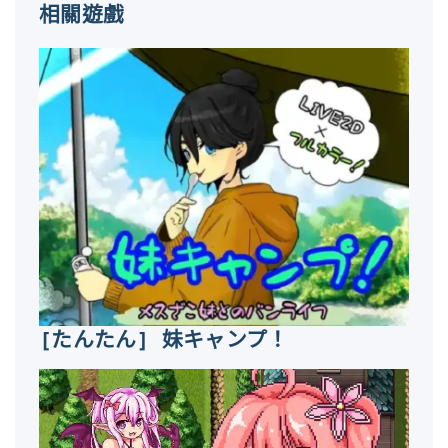
相關遊戲
[たんたん] 妹キャンプ！