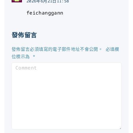
2026年6月21日11:58
feichanggann
發佈留言
發佈留言必須填寫的電子郵件地址不會公開。
必填欄
位標示為
*
C
o
m
m
e
n
t