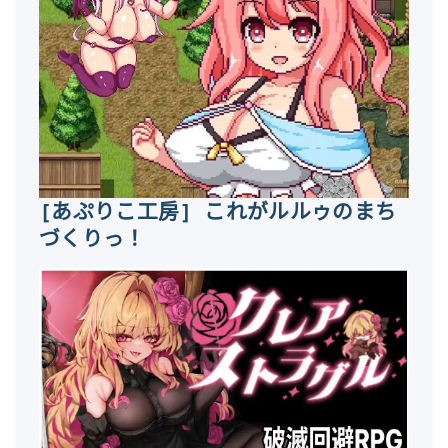
[あぷりこ工房] これがルルゥのまち
づくりっ！