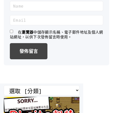
N
a
m
E
e
m
*
a
在
瀏覽器
中儲存顯示名稱、電子郵件地址及個人網
站網址，以供下次發佈留言時使用。
i
l
*
分
類