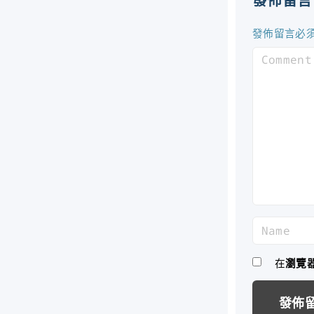
發佈留言必
C
o
m
m
e
n
t
N
a
m
在
瀏覽
e
*