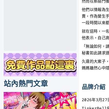
然而在那扇門
他們以情報為
賣，作為營生
一段時間以來
就在這時，一
他表示，自己
「無論如何，
秘書如此請求
久違的大案子
媽媽雖然心中隱
站內熱門文章
品牌介紹
2026年3月2
TinkerBe