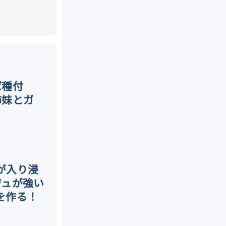
ば種付
姉妹とガ
ちが入り浸
ジュが強い
を作る！