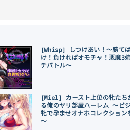
[Whisp] しつけあい！～勝て
け！負ければオモチャ！悪魔3
チバトル～
[Miel] カースト上位の牝た
る俺のヤリ部屋ハーレム ～ビ
牝で孕ませオナホコレクション
～