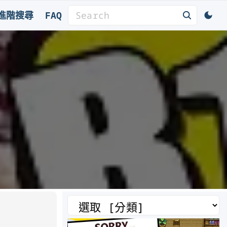
S
進階搜尋
FAQ
e
a
r
c
h
f
o
r
:
分
類