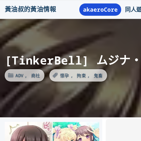
S
黃油叔的黃油情報
akaeroCore
同人
k
i
p
t
o
[TinkerBell] ムジナ
c
o
ADV
商社
懷孕
拘束
鬼畜
n
t
e
n
t