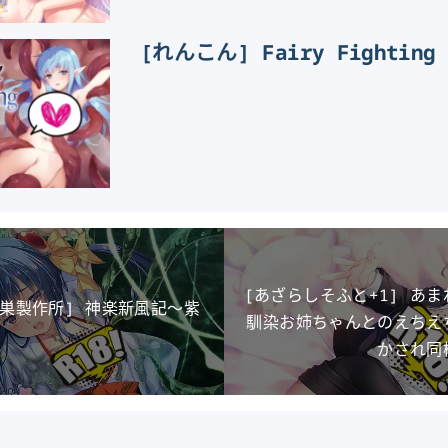
[れんこん] Fairy Fighting
[あざらしそふと+1] あ
の巣製作所] 神楽新風記～紫
馴染お姉ちゃんとのえちえ
かされ同