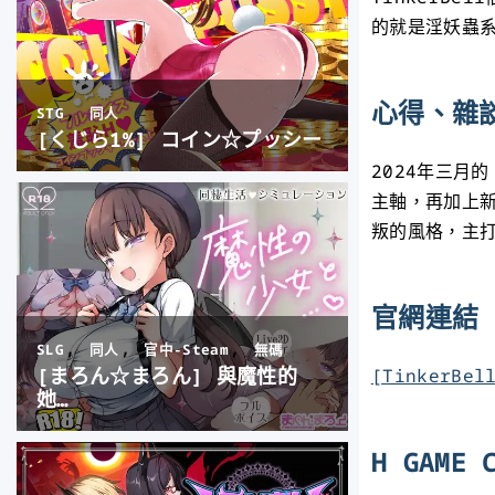
的就是淫妖蟲
心得、雜
2024年三月的
主軸，再加上
叛的風格，主
官網連結
[TinkerBe
H GAME