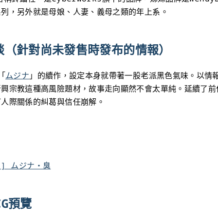
系列，另外就是母娘、人妻、義母之類的年上系。
談（針對尚未發售時發布的情報）
「
ムジナ
」的續作，設定本身就帶著一股老派黑色氣味。以情
新興宗教這種高風險題材，故事走向顯然不會太單純。延續了前
打人際關係的糾葛與信任崩解。
ll] ムジナ・臭
 CG預覽