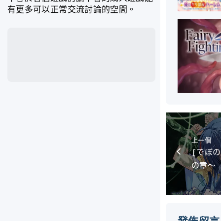
有更多可以正常交流討論的空間。
上一個
[でぼ
の章～
發佈留言