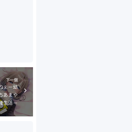
下一個
まねぇ－幼
ちあまや
棲生活－