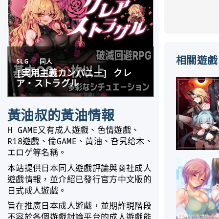
相關遊戲
黃油叔的黃油情報
H GAME又有成人遊戲、色情遊戲、
R18遊戲、倫GAME、黃油、旮旯给木、
エロゲ等名稱。
本站提供日本同人遊戲評論與商社成人
遊戲情報，並介紹已發行官方中文版的
日式成人遊戲。
旨在推廣日本成人遊戲，並期許現階段
不容於各個遊戲討論平台的成人遊戲能