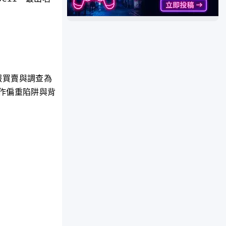
報買賣與調查為
作偏重陷阱與背