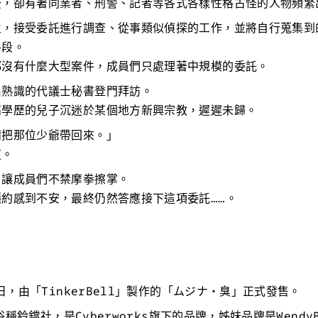
後，卻有著同業者、刑警、記者等各式各樣性格古怪的人物頻繁
生，接受委託進行調查、從事類似偵探的工作，並將自行蒐集到
手段。
都沒有什麼大型案件，成員們只處理著中規模的委託。
名熟識的代議士秘書登門拜訪。
高學歷的兒子沉迷於某個地方新興宗教，遲遲未歸。
請把那位少爺帶回來。」
道。
，讓成員們不禁摩拳擦掌。
約感到不安，最終仍然答應接下這項委託……。
7日，由「TinkerBell」製作的「ムジナ・臭」正式發售。
ll俗稱鈴鐺社，是Cyberworks旗下的品牌，姊妹品牌是Wendy