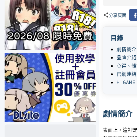
Fa
分享頁面
目錄
劇情簡介
品牌介紹
心得、雜
官網連結
H GAM
劇情簡介
表面上，這裡