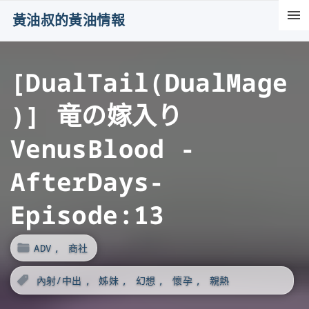
S
黃油叔的黃油情報
k
i
[DualTail(DualMage
p
t
)] 竜の嫁入り
o
c
VenusBlood -
o
AfterDays-
n
t
Episode:13
e
n
ADV
商社
t
內射/中出
姊妹
幻想
懷孕
親熱