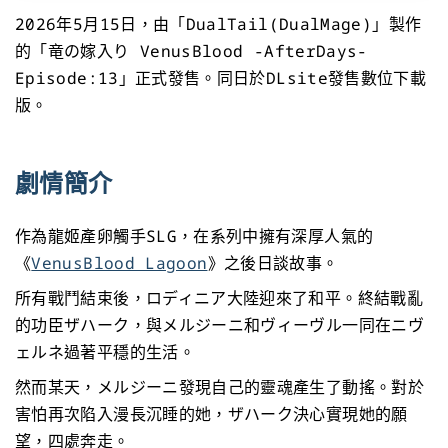
2026年5月15日，由「DualTail(DualMage)」製作
的「竜の嫁入り VenusBlood -AfterDays-
Episode:13」正式發售。同日於DLsite發售數位下載
版。
劇情簡介
作為龍姬產卵觸手SLG，在系列中擁有深厚人氣的
《
VenusBlood Lagoon
》之後日談故事。
所有戰鬥結束後，ロディニア大陸迎來了和平。終結戰亂
的功臣ザハーク，與メルジーニ和ヴィーヴル一同在ニヴ
ェルネ過著平穩的生活。
然而某天，メルジーニ發現自己的靈魂產生了動搖。對於
害怕再次陷入漫長沉睡的她，ザハーク決心實現她的願
望，四處奔走。