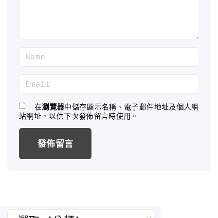
t
N
a
m
E
e
m
*
a
在
瀏覽器
中儲存顯示名稱、電子郵件地址及個人網
站網址，以供下次發佈留言時使用。
i
l
*
分