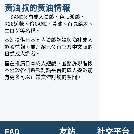
黃油叔的黃油情報
H GAME又有成人遊戲、色情遊戲、
R18遊戲、倫GAME、黃油、旮旯给木、
エロゲ等名稱。
本站提供日本同人遊戲評論與商社成人
遊戲情報，並介紹已發行官方中文版的
日式成人遊戲。
旨在推廣日本成人遊戲，並期許現階段
不容於各個遊戲討論平台的成人遊戲能
有更多可以正常交流討論的空間。
FAQ
友站
社交平台