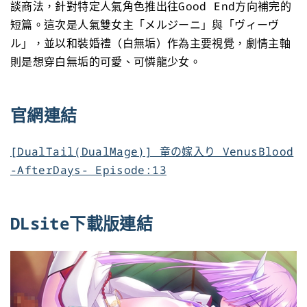
談商法，針對特定人氣角色推出往Good End方向補完的
短篇。這次是人氣雙女主「メルジーニ」與「ヴィーヴ
ル」，並以和裝婚禮（白無垢）作為主要視覺，劇情主軸
則是想穿白無垢的可愛、可憐龍少女。
官網連結
[DualTail(DualMage)] 竜の嫁入り VenusBlood
-AfterDays- Episode:13
DLsite下載版連結