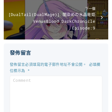
下一個
[DualTail(DualMage)] 闇染めの水晶竜姫
VenusBlood DarkChronicle
Episode:9
發佈留言
發佈留言必須填寫的電子郵件地址不會公開。
必填欄
位標示為
*
C
o
m
m
e
n