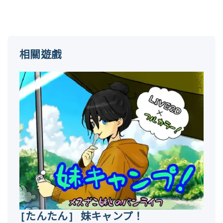
相關遊戲
[たんたん] 妹キャンプ！