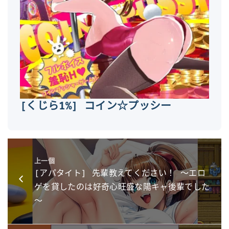
[くじら1%] コイン☆プッシー
上一個
[アパタイト] 先輩教えてください！ ～エロ
ゲを貸したのは好奇心旺盛な陽キャ後輩でした
～