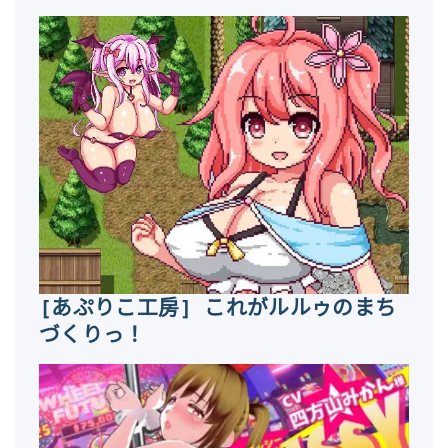
[あぷりこ工房] これがルルゥのまち
づくりっ！